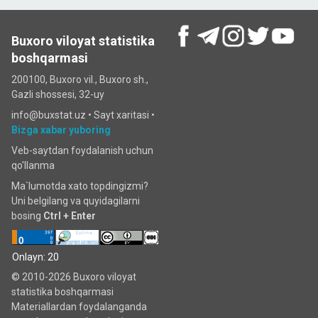
Buxoro viloyat statistika
boshqarmasi
200100, Buxoro vil., Buxoro sh.,
Gazli shossesi, 32-uy
info@buxstat.uz •
Sayt xaritasi
•
Bizga xabar yuboring
Veb-saytdan foydalanish uchun
qo'llanma
Ma`lumotda xato topdingizmi?
Uni belgilang va quyidagilarni
bosing
Ctrl + Enter
Onlayn: 20
© 2010-2026 Buxoro viloyat
statistika boshqarmasi
Materiallardan foydalanganda