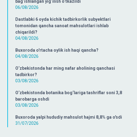
bag‘ishlangan yig‘ilish o‘tkazildi
06/08/2026
Dastlabki 6 oyda kichik tadbirkorlik subyektlari
tomonidan qancha sanoat mahsulotlari ishlab
chiqarildi?
04/08/2026
Buxoroda o'rtacha oylik ish haqi qancha?
04/08/2026
O‘zbekistonda har ming nafar aholining qanchasi
tadbirkor?
03/08/2026
O‘zbekistonda botanika bog‘lariga tashriflar soni 3,8
barobarga oshdi
03/08/2026
Buxoroda yalpi hududiy mahsulot hajmi 8,8% ga o'sdi
31/07/2026