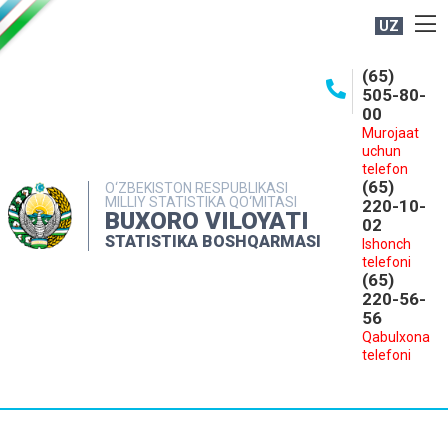
UZ
BOSHQARMA HAQIDA
(65)
505-80-
OCHIQ MA'LUMOTLAR
00
Murojaat
NASHRLAR
uchun
INTERAKTIV XIZMATLAR
telefon
(65)
O‘ZBEKISTON RESPUBLIKASI
MILLIY STATISTIKA QO‘MITASI
MATBUOT XIZMATI
220-10-
BUXORO VILOYATI
02
MUROJAATLAR
STATISTIKA BOSHQARMASI
Ishonch
telefoni
KONTAKTLAR
(65)
220-56-
56
Qabulxona
telefoni