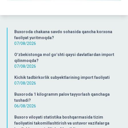
Buxoroda chakana savdo sohasida qancha korxona
faoliyat yuritmoqda?
07/08/2026
Oʻzbekistonga mol goʻshti qaysi davlatlardan import
qilinmoqda?
07/08/2026
Kichik tadbirkorlik subyektlarining import faoliyati
07/08/2026
Buxoroda 1 kilogramm palov tayyorlash qanchaga
tushadi?
06/08/2026
Buxoro viloyati statistika boshqarmasida tizim
faoliyatini takomillashtirish va ustuvor vazifalarga