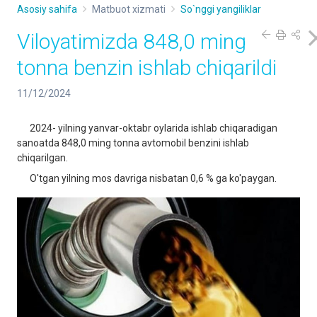
Asosiy sahifa
Matbuot xizmati
So`nggi yangiliklar
Viloyatimizda 848,0 ming
tonna benzin ishlab chiqarildi
11/12/2024
2024- yilning yanvar-oktabr oylarida ishlab chiqaradigan
sanoatda 848,0 ming tonna avtomobil benzini ishlab
chiqarilgan.
O'tgan yilning mos davriga nisbatan 0,6 % ga ko'paygan.