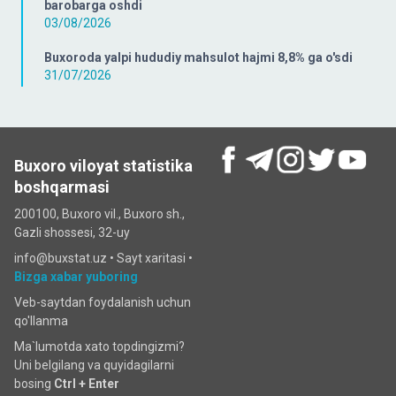
barobarga oshdi
03/08/2026
Buxoroda yalpi hududiy mahsulot hajmi 8,8% ga o'sdi
31/07/2026
Buxoro viloyat statistika
boshqarmasi
200100, Buxoro vil., Buxoro sh.,
Gazli shossesi, 32-uy
info@buxstat.uz •
Sayt xaritasi
•
Bizga xabar yuboring
Veb-saytdan foydalanish uchun
qo'llanma
Ma`lumotda xato topdingizmi?
Uni belgilang va quyidagilarni
bosing
Ctrl + Enter