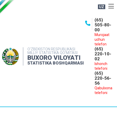
UZ
BOSHQARMA HAQIDA
(65)
505-80-
OCHIQ MA'LUMOTLAR
00
Murojaat
NASHRLAR
uchun
INTERAKTIV XIZMATLAR
telefon
(65)
O‘ZBEKISTON RESPUBLIKASI
MILLIY STATISTIKA QO‘MITASI
MATBUOT XIZMATI
220-10-
BUXORO VILOYATI
02
MUROJAATLAR
STATISTIKA BOSHQARMASI
Ishonch
telefoni
KONTAKTLAR
(65)
220-56-
56
Qabulxona
telefoni