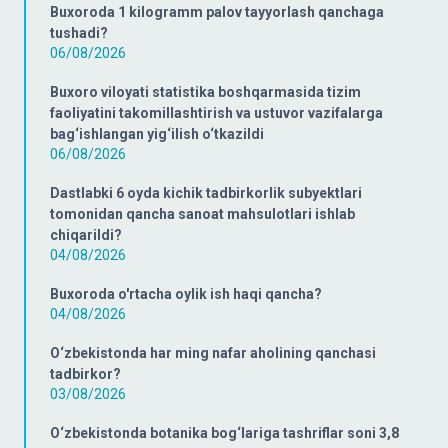
Buxoroda 1 kilogramm palov tayyorlash qanchaga
tushadi?
06/08/2026
Buxoro viloyati statistika boshqarmasida tizim
faoliyatini takomillashtirish va ustuvor vazifalarga
bag‘ishlangan yig‘ilish o‘tkazildi
06/08/2026
Dastlabki 6 oyda kichik tadbirkorlik subyektlari
tomonidan qancha sanoat mahsulotlari ishlab
chiqarildi?
04/08/2026
Buxoroda o'rtacha oylik ish haqi qancha?
04/08/2026
O‘zbekistonda har ming nafar aholining qanchasi
tadbirkor?
03/08/2026
O‘zbekistonda botanika bog‘lariga tashriflar soni 3,8