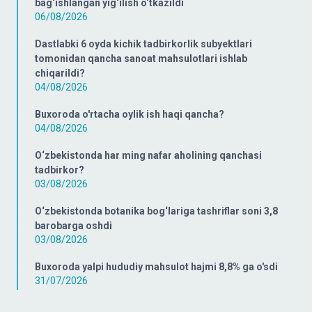
bag‘ishlangan yig‘ilish o‘tkazildi
06/08/2026
Dastlabki 6 oyda kichik tadbirkorlik subyektlari
tomonidan qancha sanoat mahsulotlari ishlab
chiqarildi?
04/08/2026
Buxoroda o'rtacha oylik ish haqi qancha?
04/08/2026
O‘zbekistonda har ming nafar aholining qanchasi
tadbirkor?
03/08/2026
O‘zbekistonda botanika bog‘lariga tashriflar soni 3,8
barobarga oshdi
03/08/2026
Buxoroda yalpi hududiy mahsulot hajmi 8,8% ga o'sdi
31/07/2026