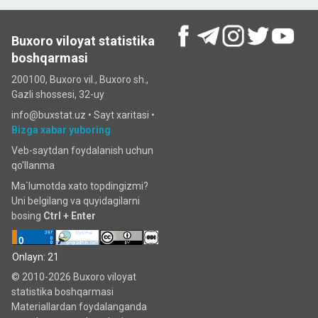
Buxoro viloyat statistika
boshqarmasi
200100, Buxoro vil., Buxoro sh.,
Gazli shossesi, 32-uy
info@buxstat.uz •
Sayt xaritasi
•
Bizga xabar yuboring
Veb-saytdan foydalanish uchun
qo'llanma
Ma`lumotda xato topdingizmi?
Uni belgilang va quyidagilarni
bosing
Ctrl + Enter
Onlayn: 21
© 2010-2026 Buxoro viloyat
statistika boshqarmasi
Materiallardan foydalanganda