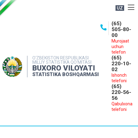
UZ
BOSHQARMA HAQIDA
(65)
505-80-
OCHIQ MA'LUMOTLAR
00
Murojaat
NASHRLAR
uchun
INTERAKTIV XIZMATLAR
telefon
(65)
O‘ZBEKISTON RESPUBLIKASI
MILLIY STATISTIKA QO‘MITASI
MATBUOT XIZMATI
220-10-
BUXORO VILOYATI
02
MUROJAATLAR
STATISTIKA BOSHQARMASI
Ishonch
telefoni
KONTAKTLAR
(65)
220-56-
56
Qabulxona
telefoni