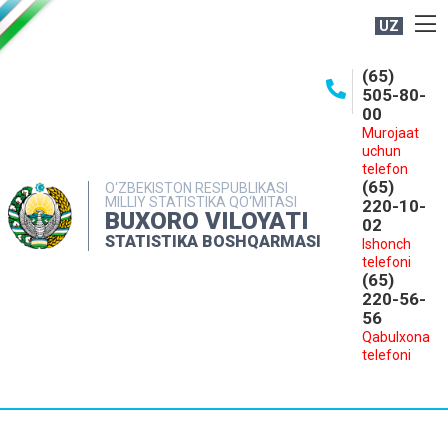
UZ
BOSHQARMA HAQIDA
(65)
505-80-
OCHIQ MA'LUMOTLAR
00
Murojaat
NASHRLAR
uchun
INTERAKTIV XIZMATLAR
telefon
(65)
O‘ZBEKISTON RESPUBLIKASI
MILLIY STATISTIKA QO‘MITASI
MATBUOT XIZMATI
220-10-
BUXORO VILOYATI
02
MUROJAATLAR
STATISTIKA BOSHQARMASI
Ishonch
telefoni
KONTAKTLAR
(65)
220-56-
56
Qabulxona
telefoni