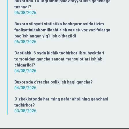
Buxoroda 1 kilogramm palov tayyorlash qanchaga
tushadi?
06/08/2026
Buxoro viloyati statistika boshqarmasida tizim
faoliyatini takomillashtirish va ustuvor vazifalarga
bag‘ishlangan yig‘ilish o‘tkazildi
06/08/2026
Dastlabki 6 oyda kichik tadbirkorlik subyektlari
tomonidan qancha sanoat mahsulotlari ishlab
chiqarildi?
04/08/2026
Buxoroda o'rtacha oylik ish haqi qancha?
04/08/2026
O‘zbekistonda har ming nafar aholining qanchasi
tadbirkor?
03/08/2026