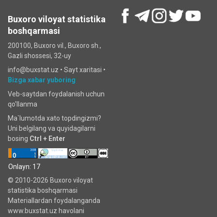
Buxoro viloyat statistika
boshqarmasi
200100, Buxoro vil., Buxoro sh.,
Gazli shossesi, 32-uy
info@buxstat.uz •
Sayt xaritasi
•
Bizga xabar yuboring
Veb-saytdan foydalanish uchun
qo'llanma
Ma`lumotda xato topdingizmi?
Uni belgilang va quyidagilarni
bosing
Ctrl + Enter
Onlayn: 17
© 2010-2026 Buxoro viloyat
statistika boshqarmasi
Materiallardan foydalanganda
www.buxstat.uz havolani