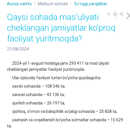
Asosiy sahifa
Matbuot xizmati
So`nggi yangiliklar
Qaysi sohada mas’uliyati
cheklangan jamiyatlar ko‘proq
faoliyat yuritmoqda?
21/08/2024
2024-yil 1-avgust holatiga jami 293 411 ta mas’uliyati
cheklangan jamiyatlar faoliyat yuritmoqda.
Ular iqtisodiy faoliyat turlari bo‘yicha quyidagicha:
savdo sohasida – 108 546 ta;
sanoat sohasida – 43 136 ta;
qurilish sohasida – 26 197 ta;
qishloq, o‘rmon va baliqchilik xo‘jaligi sohasida – 25 828 ta;
yashash va ovqatlanish bo‘yicha xizmatlar sohasida – 15 629
ta;