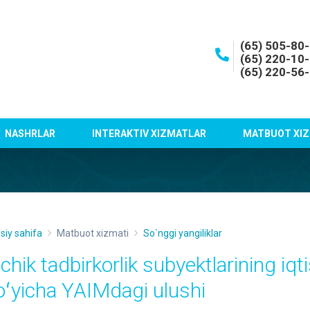
(65) 505-80
(65) 220-10
(65) 220-56
NASHRLAR
INTERAKTIV XIZMATLAR
MATBUOT XIZ
siy sahifa
Matbuot xizmati
So`nggi yangiliklar
chik tadbirkorlik subyektlarining iqti
oʻyicha YAIMdagi ulushi