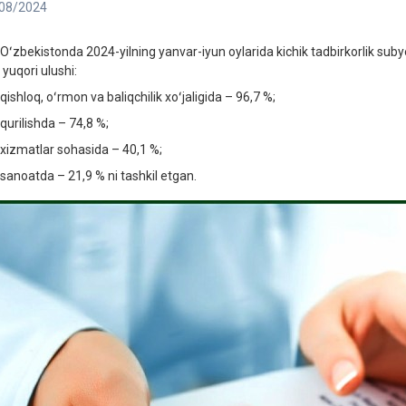
08/2024
bekistonda 2024-yilning yanvar-iyun oylarida kichik tadbirkorlik subyekt
 yuqori ulushi:
hloq, oʻrmon va baliqchilik xoʻjaligida – 96,7 %;
ilishda – 74,8 %;
matlar sohasida – 40,1 %;
oatda – 21,9 % ni tashkil etgan.