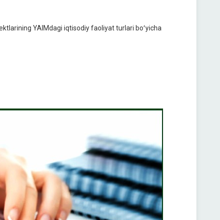
larining YAIMdagi iqtisodiy faoliyat turlari boʻyicha