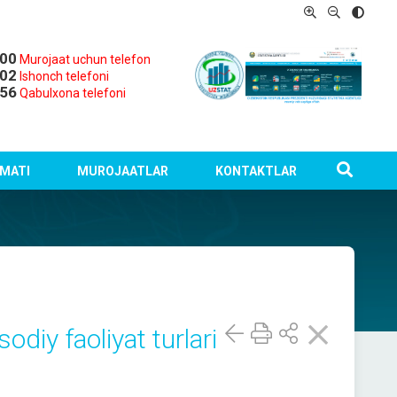
-00
Murojaat uchun telefon
-02
Ishonch telefoni
-56
Qabulxona telefoni
MATI
MUROJAATLAR
KONTAKTLAR
sodiy faoliyat turlari