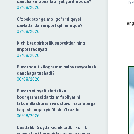
qancha korxona faoliyat yuritmoqda?
19/
07/08/2026
Oʻz
Oʻzbekistonga mol goʻshti qaysi
eng
davlatlardan import qilinmoqda?
07/08/2026
qis
qur
Kichik tadbirkorlik subyektlarining
import faoliyati
xiz
07/08/2026
san
Buxoroda 1 kilogramm palov tayyorlash
qanchaga tushadi?
06/08/2026
Buxoro viloyati statistika
boshqarmasida tizim faoliyatini
takomillashtirish va ustuvor vazifalarga
bag‘ishlangan yig‘ilish o‘tkazildi
06/08/2026
Dastlabki 6 oyda kichik tadbirkorlik
subyektlari tomonidan qancha sanoat