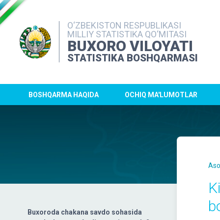
O‘ZBEKISTON RESPUBLIKASI
MILLIY STATISTIKA QO‘MITASI
BUXORO VILOYATI
STATISTIKA BOSHQARMASI
BOSHQARMA HAQIDA
OCHIQ MA'LUMOTLAR
Aso
Ki
b
Buxoroda chakana savdo sohasida