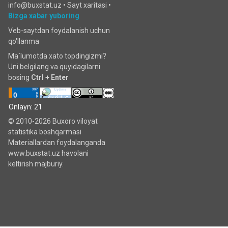
info@buxstat.uz •
Sayt xaritasi
•
Bizga xabar yuboring
Veb-saytdan foydalanish uchun
qo'llanma
Ma`lumotda xato topdingizmi?
Uni belgilang va quyidagilarni
bosing
Ctrl + Enter
Onlayn: 21
© 2010-2026 Buxoro viloyat
statistika boshqarmasi
Materiallardan foydalanganda
www.buxstat.uz havolani
keltirish majburiy.