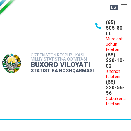
UZ
BOSHQARMA HAQIDA
(65)
505-80-
OCHIQ MA'LUMOTLAR
00
Murojaat
NASHRLAR
uchun
INTERAKTIV XIZMATLAR
telefon
(65)
O‘ZBEKISTON RESPUBLIKASI
MILLIY STATISTIKA QO‘MITASI
MATBUOT XIZMATI
220-10-
BUXORO VILOYATI
02
MUROJAATLAR
STATISTIKA BOSHQARMASI
Ishonch
telefoni
KONTAKTLAR
(65)
220-56-
56
Qabulxona
telefoni