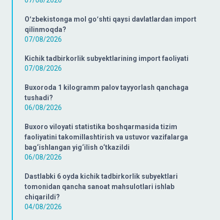
07/08/2026
Oʻzbekistonga mol goʻshti qaysi davlatlardan import
qilinmoqda?
07/08/2026
Kichik tadbirkorlik subyektlarining import faoliyati
07/08/2026
Buxoroda 1 kilogramm palov tayyorlash qanchaga
tushadi?
06/08/2026
Buxoro viloyati statistika boshqarmasida tizim
faoliyatini takomillashtirish va ustuvor vazifalarga
bag‘ishlangan yig‘ilish o‘tkazildi
06/08/2026
Dastlabki 6 oyda kichik tadbirkorlik subyektlari
tomonidan qancha sanoat mahsulotlari ishlab
chiqarildi?
04/08/2026