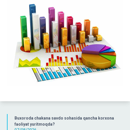
Buxoroda chakana savdo sohasida qancha korxona
faoliyat yuritmoqda?