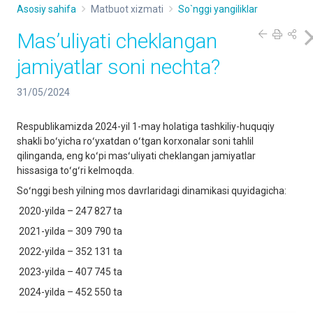
Asosiy sahifa
Matbuot xizmati
So`nggi yangiliklar
Mas’uliyati cheklangan
jamiyatlar soni nechta?
31/05/2024
Respublikamizda 2024-yil 1-may holatiga tashkiliy-huquqiy
shakli boʻyicha roʻyxatdan oʻtgan korxonalar soni tahlil
qilinganda, eng koʻpi masʻuliyati cheklangan jamiyatlar
hissasiga toʻgʻri kelmoqda.
Soʻnggi besh yilning mos davrlaridagi dinamikasi quyidagicha:
2020-yilda – 247 827 ta
2021-yilda – 309 790 ta
2022-yilda – 352 131 ta
2023-yilda – 407 745 ta
2024-yilda – 452 550 ta