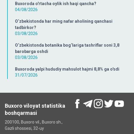
Buxoroda o'rtacha oylik ish haqi qancha?
04/08/2026
O‘zbekistonda har ming nafar aholining qanchasi
tadbirkor?
03/08/2026
O‘zbekistonda botanika bog‘lariga tashriflar soni 3,8
barobarga oshdi
03/08/2026
Buxoroda yalpi hududiy mahsulot hajmi 8,8% ga o'sdi
31/07/2026
Buxoro viloyat statistika
boshqarmasi
200100, Buxoro vil., Buxoro sh.,
Gazli shossesi, 32-uy