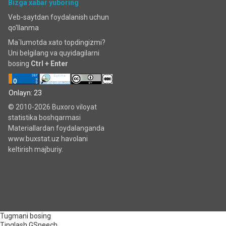
Bizga xabar yuboring
Veb-saytdan foydalanish uchun
qo'llanma
Ma`lumotda xato topdingizmi?
Uni belgilang va quyidagilarni
bosing
Ctrl + Enter
Onlayn: 23
© 2010-2026 Buxoro viloyat
statistika boshqarmasi
Materiallardan foydalanganda
www.buxstat.uz havolani
keltirish majburiy.
Tugmani bosing
Tinglash
GSpeech