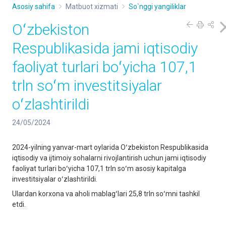
Asosiy sahifa
Matbuot xizmati
So`nggi yangiliklar
Oʻzbekiston
Respublikasida jami iqtisodiy
faoliyat turlari boʻyicha 107,1
trln soʻm investitsiyalar
oʻzlashtirildi
24/05/2024
2024-yilning yanvar-mart oylarida Oʻzbekiston Respublikasida
iqtisodiy va ijtimoiy sohalarni rivojlantirish uchun jami iqtisodiy
faoliyat turlari boʻyicha 107,1 trln soʻm asosiy kapitalga
investitsiyalar oʻzlashtirildi.
Ulardan korxona va aholi mablagʻlari 25,8 trln soʻmni tashkil
etdi.