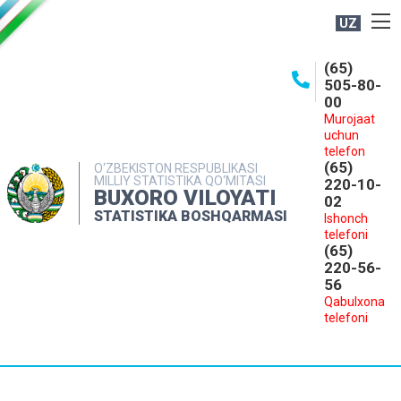
UZ
BOSHQARMA HAQIDA
(65)
505-80-
OCHIQ MA'LUMOTLAR
00
Murojaat
NASHRLAR
uchun
INTERAKTIV XIZMATLAR
telefon
(65)
O‘ZBEKISTON RESPUBLIKASI
MILLIY STATISTIKA QO‘MITASI
MATBUOT XIZMATI
220-10-
BUXORO VILOYATI
02
MUROJAATLAR
STATISTIKA BOSHQARMASI
Ishonch
telefoni
KONTAKTLAR
(65)
220-56-
56
Qabulxona
telefoni