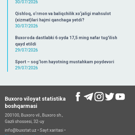
30/07/2026
Qishloq, o‘rmon va baliqchilik xo‘jaligi mahsulot
(xizmat)lari hajmi qanchaga yetdi?
30/07/2026
Buxoroda dastlabki 6 oyda 17,5 ming nafar tug'ilish
qayd etildi
29/07/2026
Sport – sog‘lom hayotning mustahkam poydevori
29/07/2026
Buxoro viloyat statistika
boshqarmasi
200100, Buxoro vil., Buxoro sh.,
Gazli shossesi, 32-uy
info@buxstat.uz •
Sayt xaritasi
•