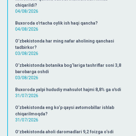
chiqarildi?
04/08/2026
Buxoroda o'rtacha oylik ish haqi qancha?
04/08/2026
O‘zbekistonda har ming nafar aholining qanchasi
tadbirkor?
03/08/2026
O‘zbekistonda botanika bog‘lariga tashriflar soni 3,8
barobarga oshdi
03/08/2026
Buxoroda yalpi hududiy mahsulot hajmi 8,8% ga o'sdi
31/07/2026
O‘zbekistonda eng ko‘p qaysi avtomobillar ishlab
chiqarilmoqda?
31/07/2026
Oʻzbekistonda aholi daromadlari 9,2 foizga o‘sdi