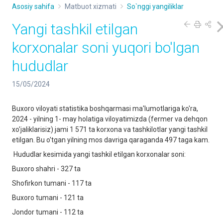
Asosiy sahifa
Matbuot xizmati
So`nggi yangiliklar
Yangi tashkil etilgan
korxonalar soni yuqori bo'lgan
hududlar
15/05/2024
Buxoro viloyati statistika boshqarmasi ma'lumotlariga ko'ra,
2024 - yilning 1- may holatiga viloyatimizda (fermer va dehqon
xo'jaliklarisiz) jami 1 571 ta korxona va tashkilotlar yangi tashkil
etilgan. Bu o'tgan yilning mos davriga qaraganda 497 taga kam.
Hududlar kesimida yangi tashkil etilgan korxonalar soni:
Buxoro shahri - 327 ta
Shofirkon tumani - 117 ta
Buxoro tumani - 121 ta
Jondor tumani - 112 ta