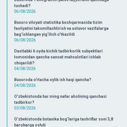
tushadi?
06/08/2026
Buxoro viloyati statistika boshqarmasida tizim
faoliyatini takomillashtirish va ustuvor vazifalarga
bag‘ishlangan yig‘ilish o‘tkazildi
06/08/2026
Dastlabki 6 oyda kichik tadbirkorlik subyektlari
tomonidan qancha sanoat mahsulotlari ishlab
chiqarildi?
04/08/2026
Buxoroda o'rtacha oylik ish haqi qancha?
04/08/2026
O‘zbekistonda har ming nafar aholining qanchasi
tadbirkor?
03/08/2026
O‘zbekistonda botanika bog‘lariga tashriflar soni 3,8
barobarga oshdi