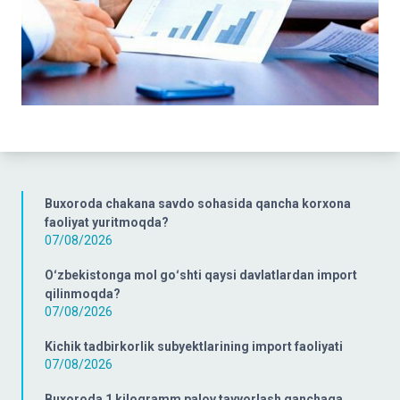
Buxoroda chakana savdo sohasida qancha korxona
faoliyat yuritmoqda?
07/08/2026
Oʻzbekistonga mol goʻshti qaysi davlatlardan import
qilinmoqda?
07/08/2026
Kichik tadbirkorlik subyektlarining import faoliyati
07/08/2026
Buxoroda 1 kilogramm palov tayyorlash qanchaga