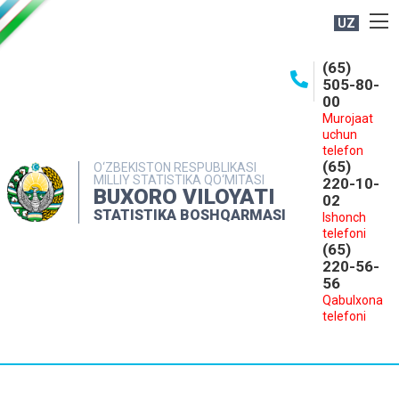
UZ
BOSHQARMA HAQIDA
(65)
505-80-
OCHIQ MA'LUMOTLAR
00
Murojaat
NASHRLAR
uchun
INTERAKTIV XIZMATLAR
telefon
(65)
O‘ZBEKISTON RESPUBLIKASI
MILLIY STATISTIKA QO‘MITASI
MATBUOT XIZMATI
220-10-
BUXORO VILOYATI
02
MUROJAATLAR
STATISTIKA BOSHQARMASI
Ishonch
telefoni
KONTAKTLAR
(65)
220-56-
56
Qabulxona
telefoni