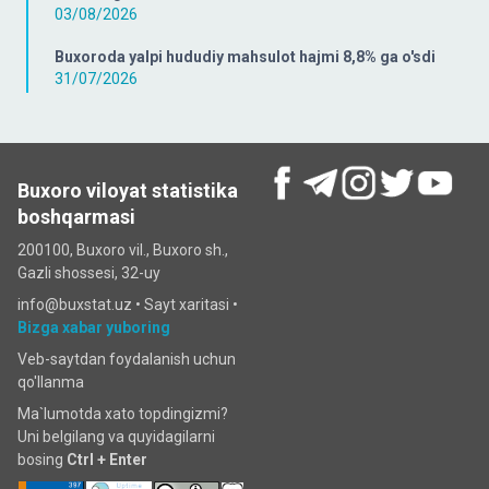
03/08/2026
Buxoroda yalpi hududiy mahsulot hajmi 8,8% ga o'sdi
31/07/2026
Buxoro viloyat statistika
boshqarmasi
200100, Buxoro vil., Buxoro sh.,
Gazli shossesi, 32-uy
info@buxstat.uz •
Sayt xaritasi
•
Bizga xabar yuboring
Veb-saytdan foydalanish uchun
qo'llanma
Ma`lumotda xato topdingizmi?
Uni belgilang va quyidagilarni
bosing
Ctrl + Enter