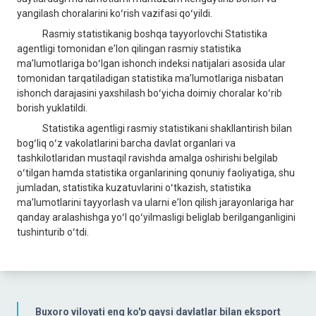
yangilash choralarini koʻrish vazifasi qoʻyildi.
Rasmiy statistikanig boshqa tayyorlovchi Statistika
agentligi tomonidan eʼlon qilingan rasmiy statistika
maʼlumotlariga boʻlgan ishonch indeksi natijalari asosida ular
tomonidan tarqatiladigan statistika maʼlumotlariga nisbatan
ishonch darajasini yaxshilash boʻyicha doimiy choralar koʻrib
borish yuklatildi.
Statistika agentligi rasmiy statistikani shakllantirish bilan
bogʻliq oʻz vakolatlarini barcha davlat organlari va
tashkilotlaridan mustaqil ravishda amalga oshirishi belgilab
oʻtilgan hamda statistika organlarining qonuniy faoliyatiga, shu
jumladan, statistika kuzatuvlarini oʻtkazish, statistika
maʼlumotlarini tayyorlash va ularni eʼlon qilish jarayonlariga har
qanday aralashishga yoʻl qoʻyilmasligi beliglab berilganganligini
tushinturib oʻtdi.
Buxoro viloyati eng ko'p qaysi davlatlar bilan eksport