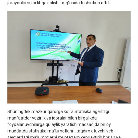
jarayonlarni tartibga solishi toʻgʻrisida tushintirib oʻtdi.
Shuningdek mazkur qarorga koʻra Statisika agentligi
manfaatdor vazirlik va idoralar bilan birgalikda
foydalanuvchilarga qulaylik yaratish maqsadida bir oy
muddatda statistika maʼlumotlarini taqdim etuvchi veb-
saytlardagi maʼlumotlarni muntazam kengaytirib borish va