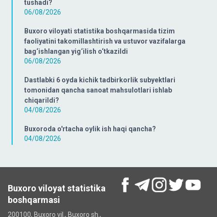
tushadi?
06/08/2026
Buxoro viloyati statistika boshqarmasida tizim
faoliyatini takomillashtirish va ustuvor vazifalarga
bag‘ishlangan yig‘ilish o‘tkazildi
06/08/2026
Dastlabki 6 oyda kichik tadbirkorlik subyektlari
tomonidan qancha sanoat mahsulotlari ishlab
chiqarildi?
04/08/2026
Buxoroda o'rtacha oylik ish haqi qancha?
04/08/2026
Buxoro viloyat statistika
boshqarmasi
200100, Buxoro vil., Buxoro sh.,