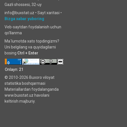
Gazli shossesi, 32-uy
info@buxstat.uz •
Sayt xaritasi
•
Bizga xabar yuboring
Veb-saytdan foydalanish uchun
qo'llanma
Ma`lumotda xato topdingizmi?
Uni belgilang va quyidagilarni
bosing
Ctrl + Enter
Onlayn: 21
© 2010-2026 Buxoro viloyat
statistika boshqarmasi
Materiallardan foydalanganda
www.buxstat.uz havolani
keltirish majburiy.