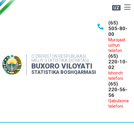
UZ
BOSHQARMA HAQIDA
(65)
505-80-
OCHIQ MA'LUMOTLAR
00
Murojaat
NASHRLAR
uchun
INTERAKTIV XIZMATLAR
telefon
(65)
O‘ZBEKISTON RESPUBLIKASI
MILLIY STATISTIKA QO‘MITASI
MATBUOT XIZMATI
220-10-
BUXORO VILOYATI
02
MUROJAATLAR
STATISTIKA BOSHQARMASI
Ishonch
telefoni
KONTAKTLAR
(65)
220-56-
56
Qabulxona
telefoni