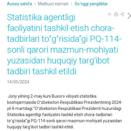
Asosiy sahifa
Matbuot xizmati
So`nggi yangiliklar
Statistika agentligi
faoliyatini tashkil etish chora-
tadbirlari toʻgʻrisida”gi PQ-114-
sonli qarori mazmun-mohiyati
yuzasidan huquqiy targ‘ibot
tadbiri tashkil etildi
14/05/2024
Joriy yilning 2-may kuni Buxoro viloyati statistika
boshqarmasida Oʻzbekiston Respublikasi Prezidentining 2024-
yil 4-martdagi “Oʻzbekiston Respublikasi Prezidenti huzuridagi
Statistika agentligi faoliyatini tashkil etish chora-tadbirlari
toʻgʻrisida”gi PQ-114-sonli qarori mazmun-mohiyati yuzasidan
huquqiy targ‘ibot tadbiri tashkil etildi.