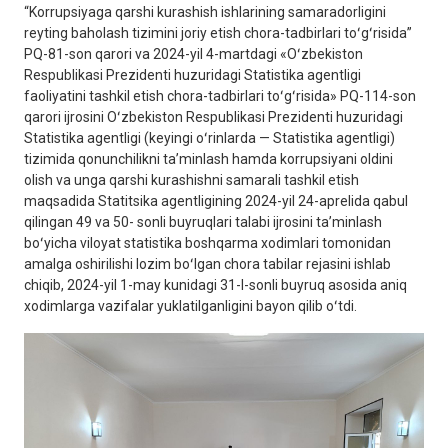
“Korrupsiyaga qarshi kurashish ishlarining samaradorligini
reyting baholash tizimini joriy etish chora-tadbirlari toʻgʻrisida”
PQ-81-son qarori va 2024-yil 4-martdagi «Oʻzbekiston
Respublikasi Prezidenti huzuridagi Statistika agentligi
faoliyatini tashkil etish chora-tadbirlari toʻgʻrisida» PQ-114-son
qarori ijrosini Oʻzbekiston Respublikasi Prezidenti huzuridagi
Statistika agentligi (keyingi oʻrinlarda — Statistika agentligi)
tizimida qonunchilikni taʼminlash hamda korrupsiyani oldini
olish va unga qarshi kurashishni samarali tashkil etish
maqsadida Statitsika agentligining 2024-yil 24-aprelida qabul
qilingan 49 va 50- sonli buyruqlari talabi ijrosini taʼminlash
boʻyicha viloyat statistika boshqarma xodimlari tomonidan
amalga oshirilishi lozim boʻlgan chora tabilar rejasini ishlab
chiqib, 2024-yil 1-may kunidagi 31-I-sonli buyruq asosida aniq
xodimlarga vazifalar yuklatilganligini bayon qilib oʻtdi.