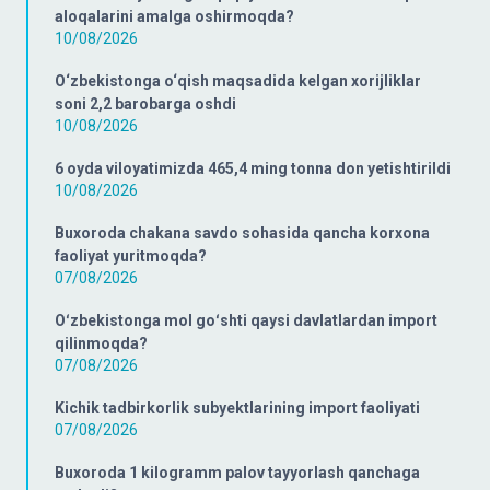
aloqalarini amalga oshirmoqda?
10/08/2026
O‘zbekistonga o‘qish maqsadida kelgan xorijliklar
soni 2,2 barobarga oshdi
10/08/2026
6 oyda viloyatimizda 465,4 ming tonna don yetishtirildi
10/08/2026
Buxoroda chakana savdo sohasida qancha korxona
faoliyat yuritmoqda?
07/08/2026
Oʻzbekistonga mol goʻshti qaysi davlatlardan import
qilinmoqda?
07/08/2026
Kichik tadbirkorlik subyektlarining import faoliyati
07/08/2026
Buxoroda 1 kilogramm palov tayyorlash qanchaga