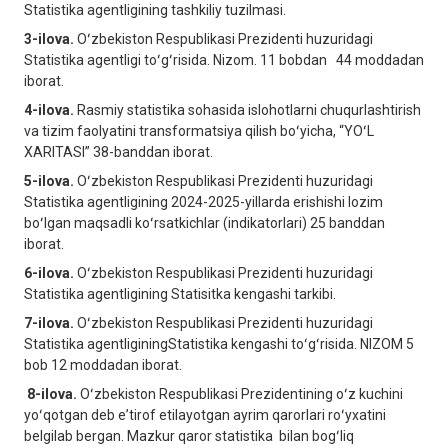
Statistika agentligining tashkiliy tuzilmasi.
3-ilova.
Oʻzbekiston Respublikasi Prezidenti huzuridagi
Statistika agentligi toʻgʻrisida. Nizom. 11 bobdan 44 moddadan
iborat.
4-ilova.
Rasmiy statistika sohasida islohotlarni chuqurlashtirish
va tizim faolyatini transformatsiya qilish boʻyicha, “YOʻL
XARITASI” 38-banddan iborat.
5-ilova.
Oʻzbekiston Respublikasi Prezidenti huzuridagi
Statistika agentligining 2024-2025-yillarda erishishi lozim
boʻlgan maqsadli koʻrsatkichlar (indikatorlari) 25 banddan
iborat.
6-ilova.
Oʻzbekiston Respublikasi Prezidenti huzuridagi
Statistika agentligining Statisitka kengashi tarkibi.
7-ilova.
Oʻzbekiston Respublikasi Prezidenti huzuridagi
Statistika agentliginingStatistika kengashi toʻgʻrisida. NIZOM 5
bob 12 moddadan iborat.
8-ilova.
Oʻzbekiston Respublikasi Prezidentining oʻz kuchini
yoʻqotgan deb eʼtirof etilayotgan ayrim qarorlari roʻyxatini
belgilab bergan. Mazkur qaror statistika bilan bogʻliq