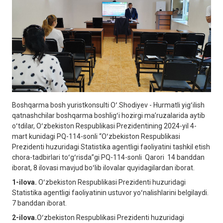
Boshqarma bosh yuristkonsulti Oʻ.Shodiyev - Hurmatli yigʻilish
qatnashchilar boshqarma boshligʻi hozirgi maʼruzalarida aytib
oʻtdilar, Oʻzbekiston Respublikasi Prezidentining 2024-yil 4-
mart kunidagi PQ-114-sonli “Oʻzbekiston Respublikasi
Prezidenti huzuridagi Statistika agentligi faoliyatini tashkil etish
chora-tadbirlari toʻgʻrisda”gi PQ-114-sonli Qarori 14 banddan
iborat, 8 ilovasi mavjud boʻlib ilovalar quyidagilardan iborat.
1-ilova.
Oʻzbekiston Respublikasi Prezidenti huzuridagi
Statistika agentligi faoliyatinin ustuvor yoʻnalishlarini belgilaydi.
7 banddan iborat.
2-ilova.
Oʻzbekiston Respublikasi Prezidenti huzuridagi