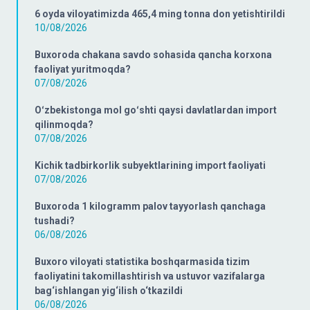
6 oyda viloyatimizda 465,4 ming tonna don yetishtirildi
10/08/2026
Buxoroda chakana savdo sohasida qancha korxona
faoliyat yuritmoqda?
07/08/2026
Oʻzbekistonga mol goʻshti qaysi davlatlardan import
qilinmoqda?
07/08/2026
Kichik tadbirkorlik subyektlarining import faoliyati
07/08/2026
Buxoroda 1 kilogramm palov tayyorlash qanchaga
tushadi?
06/08/2026
Buxoro viloyati statistika boshqarmasida tizim
faoliyatini takomillashtirish va ustuvor vazifalarga
bag‘ishlangan yig‘ilish o‘tkazildi
06/08/2026