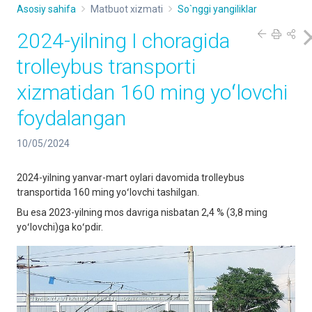
Asosiy sahifa
Matbuot xizmati
So`nggi yangiliklar
2024-yilning I choragida
trolleybus transporti
xizmatidan 160 ming yoʻlovchi
foydalangan
10/05/2024
2024-yilning yanvar-mart oylari davomida trolleybus
transportida 160 ming yoʻlovchi tashilgan.
Bu esa 2023-yilning mos davriga nisbatan 2,4 % (3,8 ming
yoʻlovchi)ga koʻpdir.