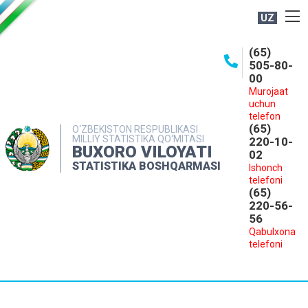
UZ
BOSHQARMA HAQIDA
(65)
505-80-
OCHIQ MA'LUMOTLAR
00
Murojaat
NASHRLAR
uchun
INTERAKTIV XIZMATLAR
telefon
(65)
O‘ZBEKISTON RESPUBLIKASI
MILLIY STATISTIKA QO‘MITASI
MATBUOT XIZMATI
220-10-
BUXORO VILOYATI
02
MUROJAATLAR
STATISTIKA BOSHQARMASI
Ishonch
telefoni
KONTAKTLAR
(65)
220-56-
56
Qabulxona
telefoni