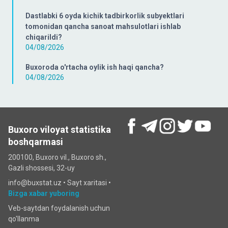
Dastlabki 6 oyda kichik tadbirkorlik subyektlari
tomonidan qancha sanoat mahsulotlari ishlab
chiqarildi?
04/08/2026
Buxoroda o'rtacha oylik ish haqi qancha?
04/08/2026
Buxoro viloyat statistika
boshqarmasi
200100, Buxoro vil., Buxoro sh.,
Gazli shossesi, 32-uy
info@buxstat.uz •
Sayt xaritasi
•
Bizga xabar yuboring
Veb-saytdan foydalanish uchun
qo'llanma