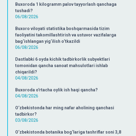
Buxoroda 1 kilogramm palov tayyorlash qanchaga
tushadi?
06/08/2026
Buxoro viloyati statistika boshqarmasida tizim
faoliyatini takomillashtirish va ustuvor vazifalarga
bag‘ishlangan yig‘ilish o‘tkazildi
06/08/2026
Dastlabki 6 oyda kichik tadbirkorlik subyektlari
tomonidan qancha sanoat mahsulotlari ishlab
chiqarildi?
04/08/2026
Buxoroda o'rtacha oylik ish haqi qancha?
04/08/2026
O‘zbekistonda har ming nafar aholining qanchasi
tadbirkor?
03/08/2026
O‘zbekistonda botanika bog‘lariga tashriflar soni 3,8