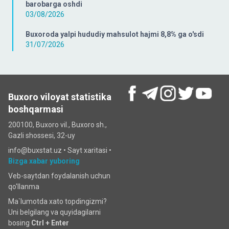
barobarga oshdi
03/08/2026
Buxoroda yalpi hududiy mahsulot hajmi 8,8% ga o'sdi
31/07/2026
Buxoro viloyat statistika
boshqarmasi
200100, Buxoro vil., Buxoro sh.,
Gazli shossesi, 32-uy
info@buxstat.uz •
Sayt xaritasi
•
Bizga xabar yuboring
Veb-saytdan foydalanish uchun
qo'llanma
Ma`lumotda xato topdingizmi?
Uni belgilang va quyidagilarni
bosing
Ctrl + Enter