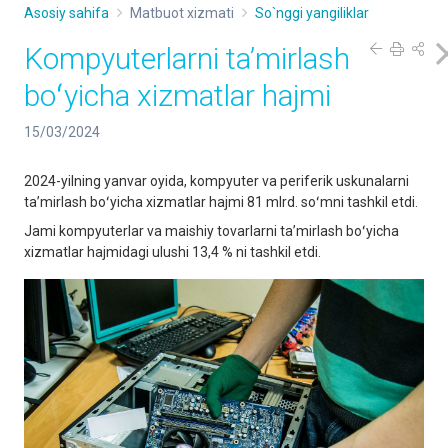
Asosiy sahifa
Matbuot xizmati
So`nggi yangiliklar
Kompyuterlarni taʼmirlash
boʻyicha xizmatlar hajmi
15/03/2024
2024-yilning yanvar oyida, kompyuter va periferik uskunalarni
taʼmirlash boʻyicha xizmatlar hajmi 81 mlrd. soʻmni tashkil etdi.
Jami kompyuterlar va maishiy tovarlarni taʼmirlash boʻyicha
xizmatlar hajmidagi ulushi 13,4 % ni tashkil etdi.