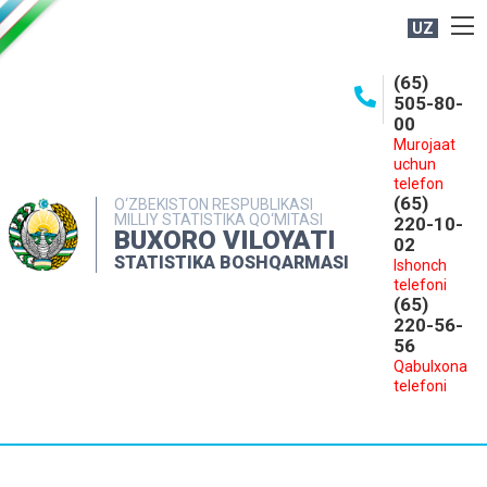
UZ
BOSHQARMA HAQIDA
(65)
505-80-
OCHIQ MA'LUMOTLAR
00
Murojaat
NASHRLAR
uchun
INTERAKTIV XIZMATLAR
telefon
(65)
O‘ZBEKISTON RESPUBLIKASI
MILLIY STATISTIKA QO‘MITASI
MATBUOT XIZMATI
220-10-
BUXORO VILOYATI
02
MUROJAATLAR
STATISTIKA BOSHQARMASI
Ishonch
telefoni
KONTAKTLAR
(65)
220-56-
56
Qabulxona
telefoni