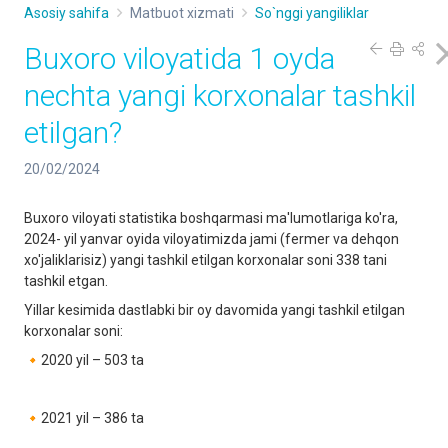
Asosiy sahifa
Matbuot xizmati
So`nggi yangiliklar
Buxoro viloyatida 1 oyda
nechta yangi korxonalar tashkil
etilgan?
20/02/2024
Buxoro viloyati statistika boshqarmasi ma'lumotlariga ko'ra,
2024- yil yanvar oyida viloyatimizda jami (fermer va dehqon
xo'jaliklarisiz) yangi tashkil etilgan korxonalar soni 338 tani
tashkil etgan.
Yillar kesimida dastlabki bir oy davomida yangi tashkil etilgan
korxonalar soni:
🔸2020 yil – 503 ta
🔸2021 yil – 386 ta