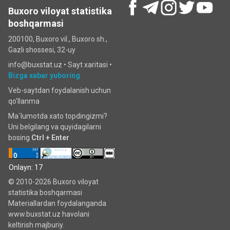
Buxoro viloyat statistika
boshqarmasi
200100, Buxoro vil., Buxoro sh.,
Gazli shossesi, 32-uy
info@buxstat.uz •
Sayt xaritasi
•
Bizga xabar yuboring
Veb-saytdan foydalanish uchun
qo'llanma
Ma`lumotda xato topdingizmi?
Uni belgilang va quyidagilarni
bosing
Ctrl + Enter
Onlayn: 17
© 2010-2026 Buxoro viloyat
statistika boshqarmasi
Materiallardan foydalanganda
www.buxstat.uz havolani
keltirish majburiy.