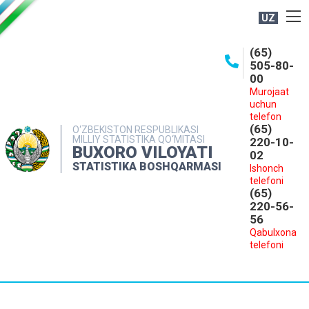
UZ
BOSHQARMA HAQIDA
(65)
505-80-
OCHIQ MA'LUMOTLAR
00
Murojaat
NASHRLAR
uchun
INTERAKTIV XIZMATLAR
telefon
(65)
O‘ZBEKISTON RESPUBLIKASI
MILLIY STATISTIKA QO‘MITASI
MATBUOT XIZMATI
220-10-
BUXORO VILOYATI
02
MUROJAATLAR
STATISTIKA BOSHQARMASI
Ishonch
telefoni
KONTAKTLAR
(65)
220-56-
56
Qabulxona
telefoni