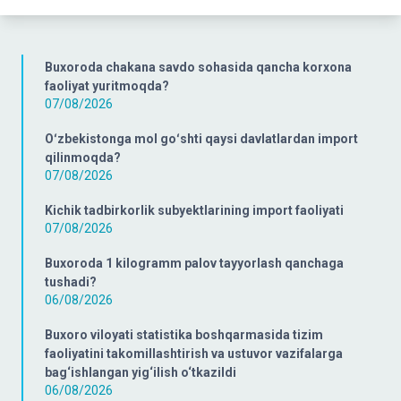
Buxoroda chakana savdo sohasida qancha korxona
faoliyat yuritmoqda?
07/08/2026
Oʻzbekistonga mol goʻshti qaysi davlatlardan import
qilinmoqda?
07/08/2026
Kichik tadbirkorlik subyektlarining import faoliyati
07/08/2026
Buxoroda 1 kilogramm palov tayyorlash qanchaga
tushadi?
06/08/2026
Buxoro viloyati statistika boshqarmasida tizim
faoliyatini takomillashtirish va ustuvor vazifalarga
bag‘ishlangan yig‘ilish o‘tkazildi
06/08/2026