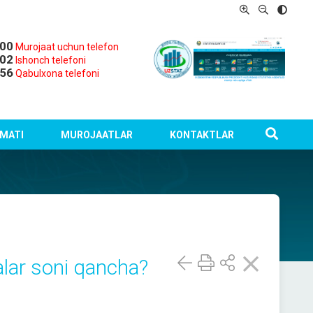
-00
Murojaat uchun telefon
-02
Ishonch telefoni
-56
Qabulxona telefoni
MATI
MUROJAATLAR
KONTAKTLAR
lar soni qancha?