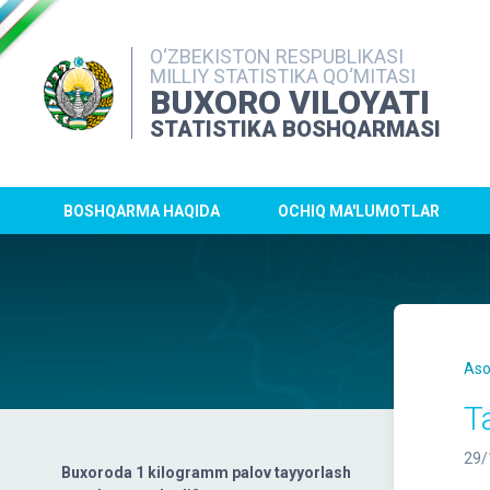
O‘ZBEKISTON RESPUBLIKASI
MILLIY STATISTIKA QO‘MITASI
BUXORO VILOYATI
STATISTIKA BOSHQARMASI
BOSHQARMA HAQIDA
OCHIQ MA'LUMOTLAR
Aso
T
29/
Buxoroda 1 kilogramm palov tayyorlash