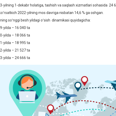
3-yilning 1-dekabr holatiga, tashish va saqlash xizmatlari sohasida 24 6
koʻrsatkich 2022-yilning mos davriga nisbatan 14,6 % ga oshgan.
rning soʻnggi besh yildagi oʻsish dinamikasi quyidagicha:
9-yilda – 16 040 ta
0-yilda – 18 066 ta
1-yilda – 18 995 ta
2-yilda – 21 527 ta
3-yilda – 24 666 ta