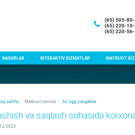
(65) 505-80
(65) 220-10
(65) 220-56
NASHRLAR
INTERAKTIV XIZMATLAR
MATBUOT XIZ
siy sahifa
Matbuot xizmati
So`nggi yangiliklar
ashish va saqlash sohasida korxona
12/2023