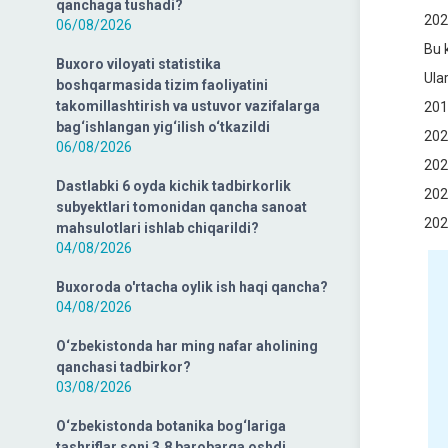
qanchaga tushadi?
202
06/08/2026
Bu 
Buxoro viloyati statistika
Ula
boshqarmasida tizim faoliyatini
takomillashtirish va ustuvor vazifalarga
201
bag‘ishlangan yig‘ilish o‘tkazildi
202
06/08/2026
202
Dastlabki 6 oyda kichik tadbirkorlik
202
subyektlari tomonidan qancha sanoat
202
mahsulotlari ishlab chiqarildi?
04/08/2026
Buxoroda o'rtacha oylik ish haqi qancha?
04/08/2026
O‘zbekistonda har ming nafar aholining
qanchasi tadbirkor?
03/08/2026
O‘zbekistonda botanika bog‘lariga
tashriflar soni 3,8 barobarga oshdi