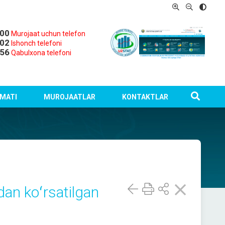
-00
Murojaat uchun telefon
-02
Ishonch telefoni
-56
Qabulxona telefoni
MATI
MUROJAATLAR
KONTAKTLAR
dan koʻrsatilgan