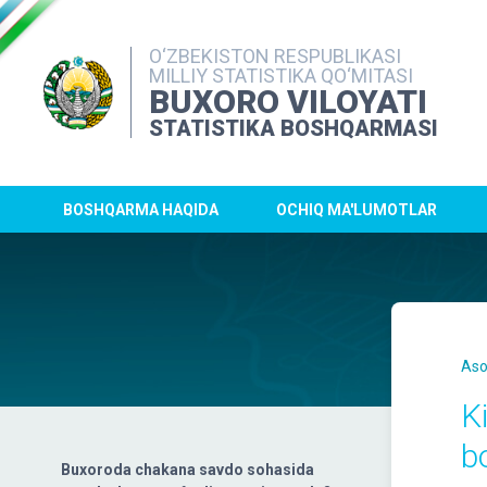
O‘ZBEKISTON RESPUBLIKASI
MILLIY STATISTIKA QO‘MITASI
BUXORO VILOYATI
STATISTIKA BOSHQARMASI
BOSHQARMA HAQIDA
OCHIQ MA'LUMOTLAR
Aso
K
b
Buxoroda chakana savdo sohasida