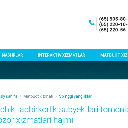
(65) 505-80
(65) 220-10
(65) 220-56
NASHRLAR
INTERAKTIV XIZMATLAR
MATBUOT XIZ
siy sahifa
Matbuot xizmati
So`nggi yangiliklar
ichik tadbirkorlik subyektlari tomoni
ozor xizmatlari hajmi