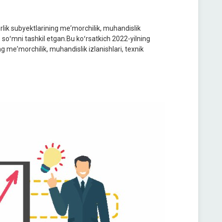
rlik subyektlarining meʼmorchilik, muhandislik
d. soʻmni tashkil etgan.Bu koʻrsatkich 2022-yilning
g meʼmorchilik, muhandislik izlanishlari, texnik