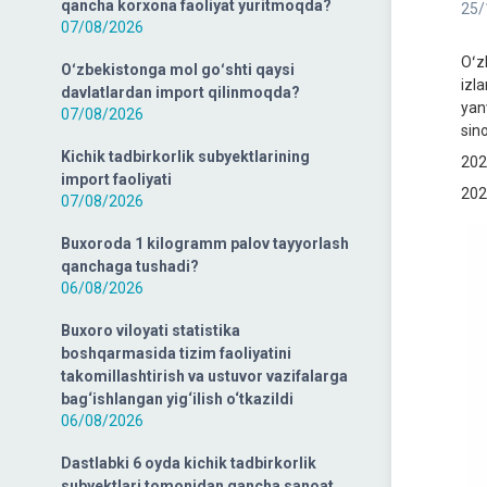
qancha korxona faoliyat yuritmoqda?
25/
07/08/2026
Oʻz
Oʻzbekistonga mol goʻshti qaysi
izla
davlatlardan import qilinmoqda?
yan
07/08/2026
sino
Kichik tadbirkorlik subyektlarining
202
import faoliyati
202
07/08/2026
Buxoroda 1 kilogramm palov tayyorlash
qanchaga tushadi?
06/08/2026
Buxoro viloyati statistika
boshqarmasida tizim faoliyatini
takomillashtirish va ustuvor vazifalarga
bag‘ishlangan yig‘ilish o‘tkazildi
06/08/2026
Dastlabki 6 oyda kichik tadbirkorlik
subyektlari tomonidan qancha sanoat