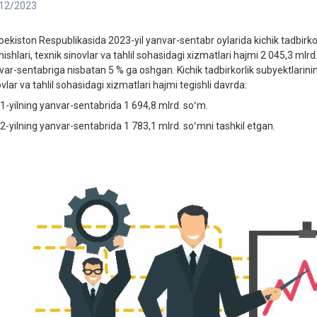
12/2023
bekiston Respublikasida 2023-yil yanvar-sentabr oylarida kichik tadbirko
nishlari, texnik sinovlar va tahlil sohasidagi xizmatlari hajmi 2 045,3 mlr
var-sentabriga nisbatan 5 % ga oshgan. Kichik tadbirkorlik subyektlarinin
vlar va tahlil sohasidagi xizmatlari hajmi tegishli davrda:
1-yilning yanvar-sentabrida 1 694,8 mlrd. soʻm.
2-yilning yanvar-sentabrida 1 783,1 mlrd. soʻmni tashkil etgan.