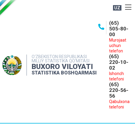
UZ
BOSHQARMA HAQIDA
(65)
505-80-
OCHIQ MA'LUMOTLAR
00
Murojaat
NASHRLAR
uchun
INTERAKTIV XIZMATLAR
telefon
(65)
O‘ZBEKISTON RESPUBLIKASI
MILLIY STATISTIKA QO‘MITASI
MATBUOT XIZMATI
220-10-
BUXORO VILOYATI
02
MUROJAATLAR
STATISTIKA BOSHQARMASI
Ishonch
telefoni
KONTAKTLAR
(65)
220-56-
56
Qabulxona
telefoni