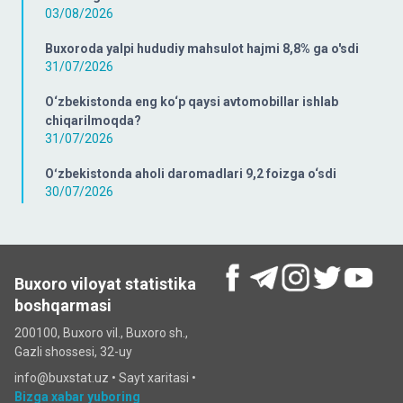
03/08/2026
Buxoroda yalpi hududiy mahsulot hajmi 8,8% ga o'sdi
31/07/2026
O‘zbekistonda eng ko‘p qaysi avtomobillar ishlab
chiqarilmoqda?
31/07/2026
Oʻzbekistonda aholi daromadlari 9,2 foizga o‘sdi
30/07/2026
Buxoro viloyat statistika
boshqarmasi
200100, Buxoro vil., Buxoro sh.,
Gazli shossesi, 32-uy
info@buxstat.uz •
Sayt xaritasi
•
Bizga xabar yuboring