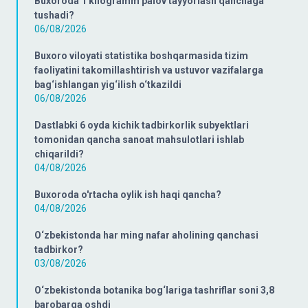
Buxoroda 1 kilogramm palov tayyorlash qanchaga
tushadi?
06/08/2026
Buxoro viloyati statistika boshqarmasida tizim
faoliyatini takomillashtirish va ustuvor vazifalarga
bag‘ishlangan yig‘ilish o‘tkazildi
06/08/2026
Dastlabki 6 oyda kichik tadbirkorlik subyektlari
tomonidan qancha sanoat mahsulotlari ishlab
chiqarildi?
04/08/2026
Buxoroda o'rtacha oylik ish haqi qancha?
04/08/2026
O‘zbekistonda har ming nafar aholining qanchasi
tadbirkor?
03/08/2026
O‘zbekistonda botanika bog‘lariga tashriflar soni 3,8
barobarga oshdi