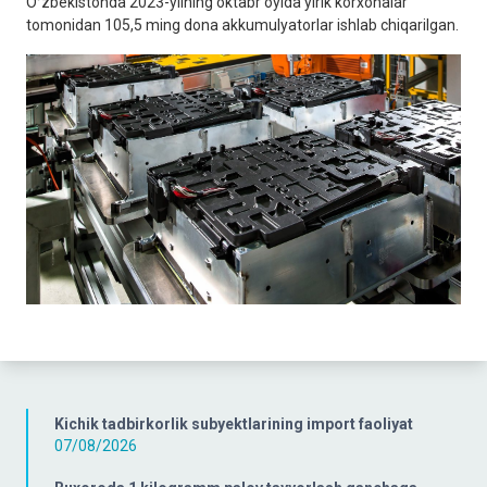
Oʻzbekistonda 2023-yilning oktabr oyida yirik korxonalar
tomonidan 105,5 ming dona akkumulyatorlar ishlab chiqarilgan.
Kichik tadbirkorlik subyektlarining import faoliyat
07/08/2026