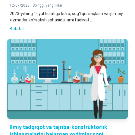
12/07/2023 •
So'nggi yangiliklar
2023-yilning 1-iyul holatiga ko‘ra, sog‘liqni saqlash va ijtimoiy
xizmatlar ko‘rsatish sohasida jami faoliyat ...
Batafsil ...
Ilmiy tadqiqot va tajriba-konstruktorlik
ishlanmalarini bajargan xodimlar soni