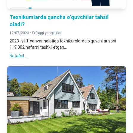
Texnikumlarda qancha o‘quvchilar tahsil
oladi?
12/07/2023 •
So'nggi yangiliklar
2023- yil 1-yanvar holatiga texnikumlarda o‘quvchilar soni
119 002 nafarni tashkil etgan...
Batafsil ...