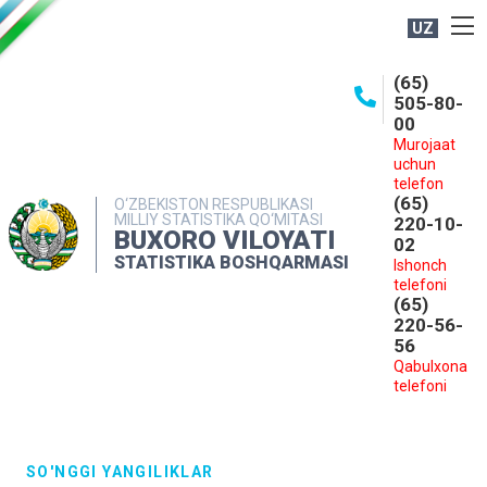
UZ
BOSHQARMA HAQIDA
(65)
505-80-
OCHIQ MA'LUMOTLAR
00
Murojaat
NASHRLAR
uchun
INTERAKTIV XIZMATLAR
telefon
(65)
O‘ZBEKISTON RESPUBLIKASI
MILLIY STATISTIKA QO‘MITASI
MATBUOT XIZMATI
220-10-
BUXORO VILOYATI
02
MUROJAATLAR
STATISTIKA BOSHQARMASI
Ishonch
telefoni
KONTAKTLAR
(65)
220-56-
56
Qabulxona
telefoni
SO'NGGI YANGILIKLAR