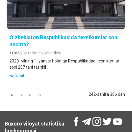
O‘zbekiston Respublikasida texnikumlar soni
nechta?
11/07/2023 •
So'nggi yangiliklar
2023- yilning 1- yanvar holatiga Respublikadagi texnikumlar
soni 207 tani tashkil ...
Batafsil ...
242-sahifa 386 dan
Buxoro viloyat statistika
boshqarmasi