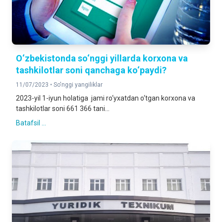
O‘zbekistonda so‘nggi yillarda korxona va
tashkilotlar soni qanchaga ko‘paydi?
11/07/2023 •
So'nggi yangiliklar
2023-yil 1-iyun holatiga jami ro‘yxatdan o‘tgan korxona va
tashkilotlar soni 661 366 tani...
Batafsil ...