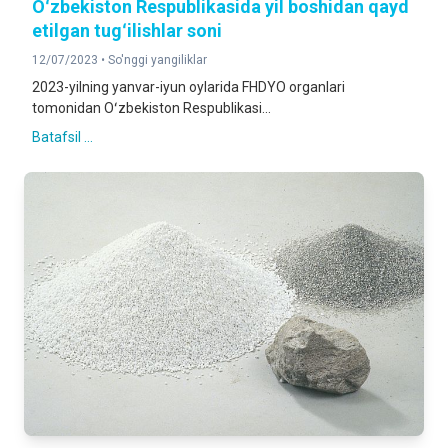
Oʻzbekiston Respublikasida yil boshidan qayd
etilgan tugʻilishlar soni
12/07/2023 •
So'nggi yangiliklar
2023-yilning yanvar-iyun oylarida FHDYO organlari
tomonidan Oʻzbekiston Respublikasi...
Batafsil ...