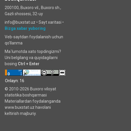
200100, Buxoro vil., Buxoro sh.,
Gazli shossesi, 32-uy
info@buxstat.uz •
Sayt xaritasi
•
Bizga xabar yuboring
Veb-saytdan foydalanish uchun
qo'llanma
Ma`lumotda xato topdingizmi?
Uni belgilang va quyidagilarni
bosing
Ctrl + Enter
Onlayn: 16
© 2010-2026 Buxoro viloyat
statistika boshqarmasi
Materiallardan foydalanganda
www.buxstat.uz havolani
keltirish majburiy.