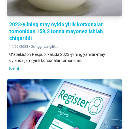
2023-yilning may oyida yirik korxonalar
tomonidan 159,2 tonna mayonez ishlab
chiqarildi
11/07/2023 •
So'nggi yangiliklar
Oʻzbekiston Respublikasida 2023-yilning yanvar-may
oylarida jami yirik korxonalar tomonidan...
Batafsil ...