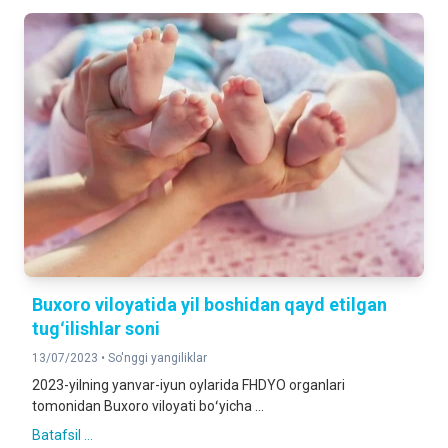
Buxoro viloyatida yil boshidan qayd etilgan
tugʻilishlar soni
13/07/2023 •
So'nggi yangiliklar
2023-yilning yanvar-iyun oylarida FHDYO organlari
tomonidan Buxoro viloyati boʻyicha ...
Batafsil ...