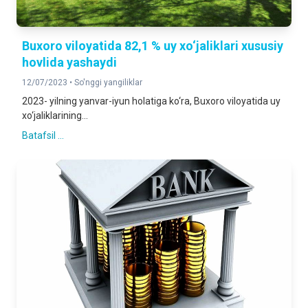
Buxoro viloyatida 82,1 % uy xo‘jaliklari xususiy
hovlida yashaydi
12/07/2023 •
So'nggi yangiliklar
2023- yilning yanvar-iyun holatiga ko‘ra, Buxoro viloyatida uy
xo‘jaliklarining...
Batafsil ...