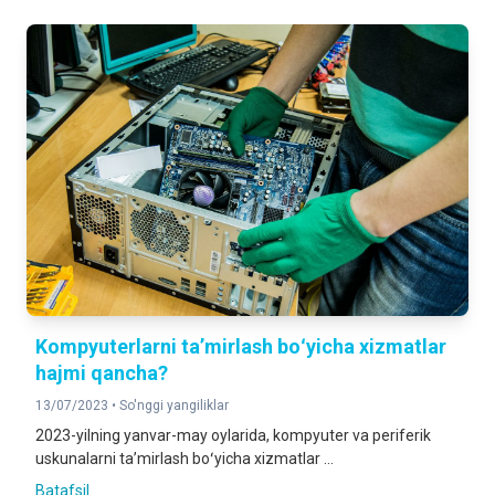
Kompyuterlarni taʼmirlash boʻyicha xizmatlar
hajmi qancha?
13/07/2023 •
So'nggi yangiliklar
2023-yilning yanvar-may oylarida, kompyuter va periferik
uskunalarni taʼmirlash boʻyicha xizmatlar ...
Batafsil ...