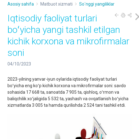
Asosiy sahifa
Matbuot xizmati
So`nggi yangiliklar
Iqtisodiy faoliyat turlari
boʻyicha yangi tashkil etilgan
kichik korxona va mikrofirmalar
soni
04/10/2023
2023-yilning yanvar-iyun oylarida iqtisodiy faoliyat turlari
boʻyicha eng koʻp kichik korxona va mikrofirmalar soni: savdo
sohasida 17 668 ta, sanoatda 7 905 ta, qishloq, oʻrmon va
baliqchilik xoʻjaligida 5 532 ta, yashash va ovqatlanish boʻyicha
xizmatlarda 3 005 ta hamda qurilishda 2 524 tani tashkil etdi.