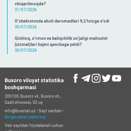
chiqarilmoqda?
31/07/2026
Oʻzbekistonda aholi daromadlari 9,2 foizga o‘sdi
30/07/2026
Qishloq, o‘rmon va baliqchilik xo‘jaligi mahsulot
(xizmat)lari hajmi qanchaga yetdi?
30/07/2026
Buxoro viloyat statistika
boshqarmasi
200100, Buxoro vil., Buxoro sh.,
Gazli shossesi, 32-uy
info@buxstat.uz •
Sayt xaritasi
•
Bizga xabar yuboring
Veb-saytdan foydalanish uchun