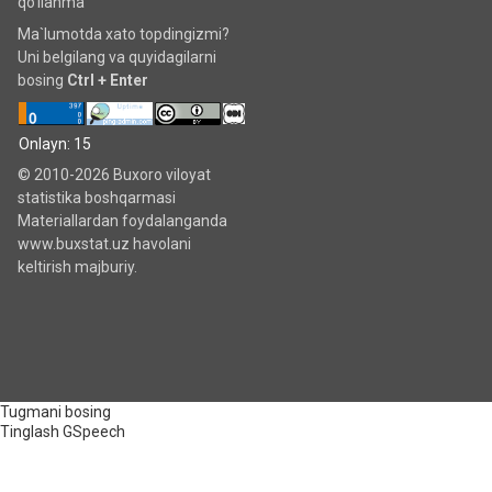
qo'llanma
Ma`lumotda xato topdingizmi?
Uni belgilang va quyidagilarni
bosing
Ctrl + Enter
Onlayn: 15
© 2010-2026 Buxoro viloyat
statistika boshqarmasi
Materiallardan foydalanganda
www.buxstat.uz havolani
keltirish majburiy.
Tugmani bosing
Tinglash
GSpeech