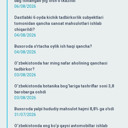
bag‘ishlangan yig‘ilish o‘tkazildi
06/08/2026
Dastlabki 6 oyda kichik tadbirkorlik subyektlari
tomonidan qancha sanoat mahsulotlari ishlab
chiqarildi?
04/08/2026
Buxoroda o'rtacha oylik ish haqi qancha?
04/08/2026
O‘zbekistonda har ming nafar aholining qanchasi
tadbirkor?
03/08/2026
O‘zbekistonda botanika bog‘lariga tashriflar soni 3,8
barobarga oshdi
03/08/2026
Buxoroda yalpi hududiy mahsulot hajmi 8,8% ga o'sdi
31/07/2026
O‘zbekistonda eng ko‘p qaysi avtomobillar ishlab