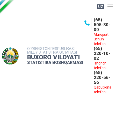
UZ
BOSHQARMA HAQIDA
(65)
505-80-
OCHIQ MA'LUMOTLAR
00
Murojaat
NASHRLAR
uchun
INTERAKTIV XIZMATLAR
telefon
(65)
O‘ZBEKISTON RESPUBLIKASI
MILLIY STATISTIKA QO‘MITASI
MATBUOT XIZMATI
220-10-
BUXORO VILOYATI
02
MUROJAATLAR
STATISTIKA BOSHQARMASI
Ishonch
telefoni
KONTAKTLAR
(65)
220-56-
56
Qabulxona
telefoni