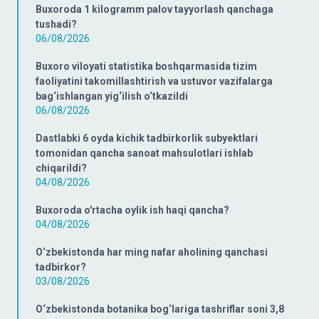
Buxoroda 1 kilogramm palov tayyorlash qanchaga
tushadi?
06/08/2026
Buxoro viloyati statistika boshqarmasida tizim
faoliyatini takomillashtirish va ustuvor vazifalarga
bag‘ishlangan yig‘ilish o‘tkazildi
06/08/2026
Dastlabki 6 oyda kichik tadbirkorlik subyektlari
tomonidan qancha sanoat mahsulotlari ishlab
chiqarildi?
04/08/2026
Buxoroda o'rtacha oylik ish haqi qancha?
04/08/2026
O‘zbekistonda har ming nafar aholining qanchasi
tadbirkor?
03/08/2026
O‘zbekistonda botanika bog‘lariga tashriflar soni 3,8