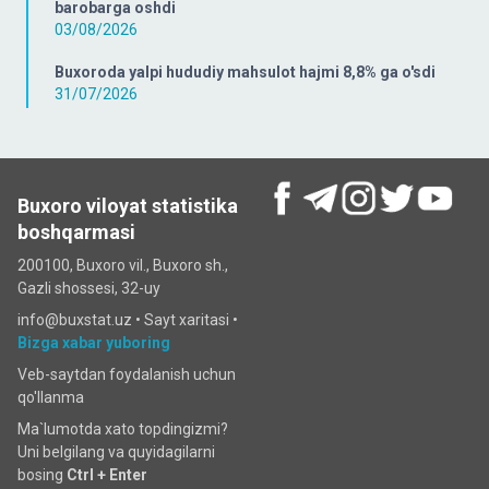
barobarga oshdi
03/08/2026
Buxoroda yalpi hududiy mahsulot hajmi 8,8% ga o'sdi
31/07/2026
Buxoro viloyat statistika
boshqarmasi
200100, Buxoro vil., Buxoro sh.,
Gazli shossesi, 32-uy
info@buxstat.uz •
Sayt xaritasi
•
Bizga xabar yuboring
Veb-saytdan foydalanish uchun
qo'llanma
Ma`lumotda xato topdingizmi?
Uni belgilang va quyidagilarni
bosing
Ctrl + Enter