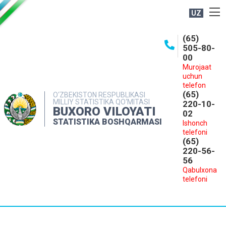
UZ
BOSHQARMA HAQIDA
(65)
505-80-
OCHIQ MA'LUMOTLAR
00
Murojaat
NASHRLAR
uchun
INTERAKTIV XIZMATLAR
telefon
(65)
O‘ZBEKISTON RESPUBLIKASI
MILLIY STATISTIKA QO‘MITASI
MATBUOT XIZMATI
220-10-
BUXORO VILOYATI
02
MUROJAATLAR
STATISTIKA BOSHQARMASI
Ishonch
telefoni
KONTAKTLAR
(65)
220-56-
56
Qabulxona
telefoni