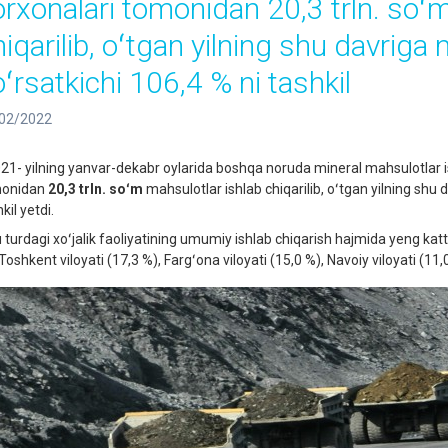
orxonalari tomonidan 20,3 trln. soʻ
hiqarilib, oʻtgan yilning shu davriga 
oʻrsatkichi 106,4 % ni tashkil
02/2022
1- yilning yanvar-dekabr oylarida boshqa noruda mineral mahsulotlar is
onidan
20,3
trln. soʻm
mahsulotlar ishlab chiqarilib, oʻtgan yilning shu 
kil yetdi.
turdagi xoʻjalik faoliyatining umumiy ishlab chiqarish hajmida yeng katta
Toshkent viloyati (17,3 %), Fargʻona viloyati (15,0 %), Navoiy viloyati (11,