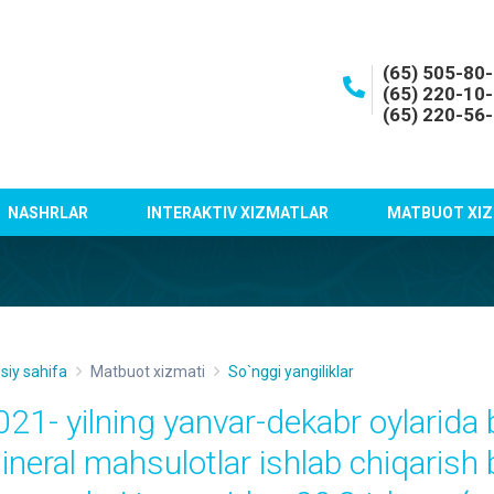
(65) 505-80
(65) 220-10
(65) 220-56
NASHRLAR
INTERAKTIV XIZMATLAR
MATBUOT XIZ
siy sahifa
Matbuot xizmati
So`nggi yangiliklar
021- yilning yanvar-dekabr oylarid
ineral mahsulotlar ishlab chiqarish 