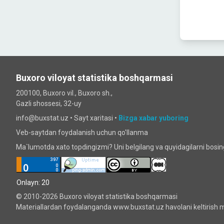
Buxoro viloyat statistika boshqarmasi
200100, Buxoro vil., Buxoro sh.,
Gazli shossesi, 32-uy
info@buxstat.uz •
Sayt xaritasi
•
Bizga xabar yuboring
Veb-saytdan foydalanish uchun qo'llanma
Ma`lumotda xato topdingizmi? Uni belgilang va quyidagilarni bosi
Onlayn: 20
© 2010-2026 Buxoro viloyat statistika boshqarmasi
Materiallardan foydalanganda www.buxstat.uz havolani keltirish m