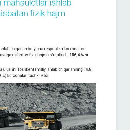
m mahsulotlar ishlab
nisbatan fizik hajm
hlab chiqarish boʻyicha respublika korxonalari
davriga nisbatan fizik hajm koʻrsatkichi
106,4
% ni
 ulushni Toshkent (milliy ishlab chiqarishning 19,8
0 %) korxonalari tashkil etdi.