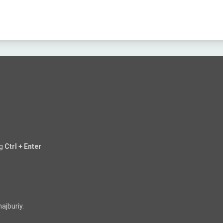
ng
Ctrl + Enter
ajburiy.