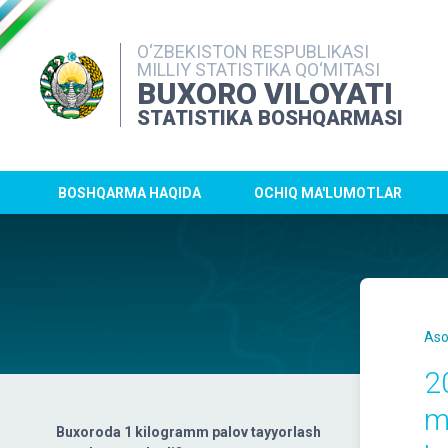
O‘ZBEKISTON RESPUBLIKASI
MILLIY STATISTIKA QO‘MITASI
BUXORO VILOYATI
STATISTIKA BOSHQARMASI
BOSHQARMA HAQIDA
OCHIQ MA'LUMOTLAR
Aso
2
m
Buxoroda 1 kilogramm palov tayyorlash