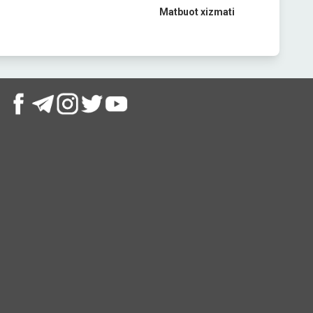
Matbuot
xizmati