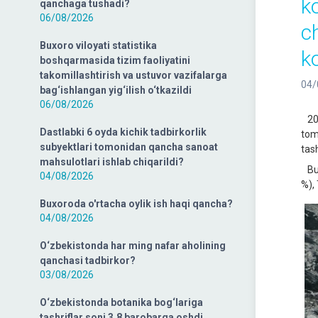
k
qanchaga tushadi?
06/08/2026
c
Buxoro viloyati statistika
k
boshqarmasida tizim faoliyatini
takomillashtirish va ustuvor vazifalarga
04/
bag‘ishlangan yig‘ilish o‘tkazildi
06/08/2026
202
Dastlabki 6 oyda kichik tadbirkorlik
tom
subyektlari tomonidan qancha sanoat
tash
mahsulotlari ishlab chiqarildi?
Bu 
04/08/2026
%), 
Buxoroda o'rtacha oylik ish haqi qancha?
04/08/2026
O‘zbekistonda har ming nafar aholining
qanchasi tadbirkor?
03/08/2026
O‘zbekistonda botanika bog‘lariga
tashriflar soni 3,8 barobarga oshdi