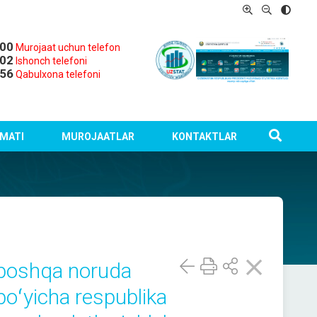
-00
Murojaat uchun telefon
-02
Ishonch telefoni
-56
Qabulxona telefoni
MATI
MUROJAATLAR
KONTAKTLAR
a boshqa noruda
boʻyicha respublika