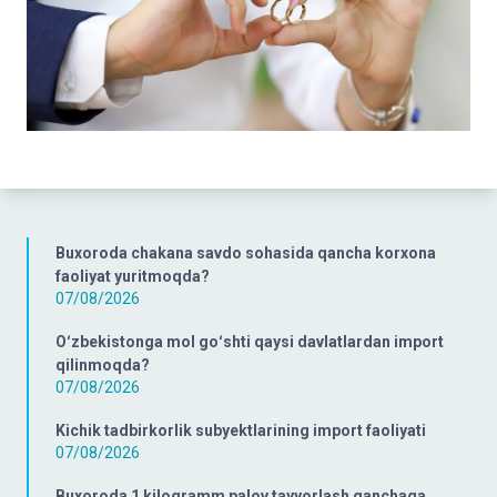
Buxoroda chakana savdo sohasida qancha korxona
faoliyat yuritmoqda?
07/08/2026
Oʻzbekistonga mol goʻshti qaysi davlatlardan import
qilinmoqda?
07/08/2026
Kichik tadbirkorlik subyektlarining import faoliyati
07/08/2026
Buxoroda 1 kilogramm palov tayyorlash qanchaga