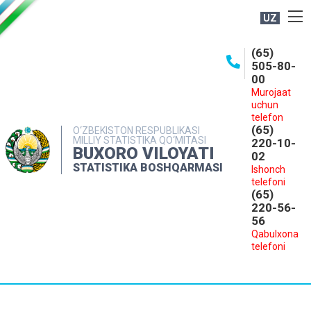
UZ
BOSHQARMA HAQIDA
(65)
505-80-
OCHIQ MA'LUMOTLAR
00
Murojaat
NASHRLAR
uchun
INTERAKTIV XIZMATLAR
telefon
(65)
O‘ZBEKISTON RESPUBLIKASI
MILLIY STATISTIKA QO‘MITASI
MATBUOT XIZMATI
220-10-
BUXORO VILOYATI
02
MUROJAATLAR
STATISTIKA BOSHQARMASI
Ishonch
telefoni
KONTAKTLAR
(65)
220-56-
56
Qabulxona
telefoni