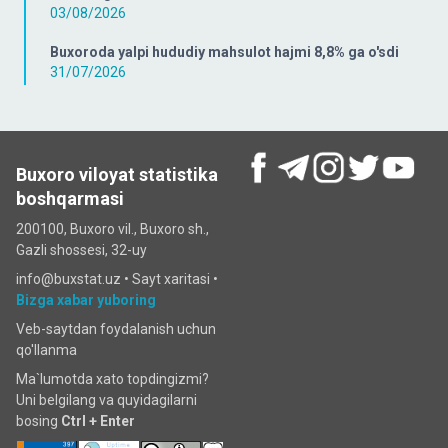
03/08/2026
Buxoroda yalpi hududiy mahsulot hajmi 8,8% ga o'sdi
31/07/2026
Buxoro viloyat statistika
boshqarmasi
200100, Buxoro vil., Buxoro sh.,
Gazli shossesi, 32-uy
info@buxstat.uz •
Sayt xaritasi
•
Bizga xabar yuboring
Veb-saytdan foydalanish uchun
qo'llanma
Ma`lumotda xato topdingizmi?
Uni belgilang va quyidagilarni
bosing
Ctrl + Enter