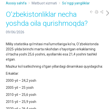
Asosiy sahifa
Matbuot xizmati
So`nggi yangiliklar
O‘zbekistonliklar necha
yoshda oila qurishmoqda?
09/06/2026
Milliy statistika qo‘mitasi ma’lumotlariga ko‘ra, O‘zbekistonda
2025-yilda birinchi marta nikohdan o‘tayotgan erkaklarning
o‘rtacha yoshi 25,6 yoshni, ayollarniki esa 21,4 yoshni tashkil
etgan.
Mazkur ko‘rsatkichning o‘tgan yillardagi dinamikasi quyidagicha:
Erkaklar:
2000-yil – 24,2 yosh
2005-yil – 25 yosh
2010-yil – 25,6 yosh
2015-yil – 25,9 yosh
2020-yil – 26,4 yosh