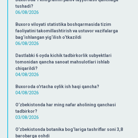
tushadi?
06/08/2026
Buxoro viloyati statistika boshqarmasida tizim
faoliyatini takomillashtirish va ustuvor vazifalarga
bag‘ishlangan yig‘ilish o‘tkazildi
06/08/2026
Dastlabki 6 oyda kichik tadbirkorlik subyektlari
tomonidan qancha sanoat mahsulotlari ishlab
chiqarildi?
04/08/2026
Buxoroda o'rtacha oylik ish haqi qancha?
04/08/2026
O‘zbekistonda har ming nafar aholining qanchasi
tadbirkor?
03/08/2026
O‘zbekistonda botanika bog‘lariga tashriflar soni 3,8
barobarga oshdi