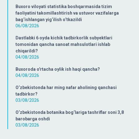
Buxoro viloyati statistika boshqarmasida tizim
faoliyatini takomillashtirish va ustuvor vazifalarga
bag‘ishlangan yig‘ilish o‘tkazildi
06/08/2026
Dastlabki 6 oyda kichik tadbirkorlik subyektlari
tomonidan qancha sanoat mahsulotlari ishlab
chiqarildi?
04/08/2026
Buxoroda o'rtacha oylik ish haqi qancha?
04/08/2026
O‘zbekistonda har ming nafar aholining qanchasi
tadbirkor?
03/08/2026
O‘zbekistonda botanika bog‘lariga tashriflar soni 3,8
barobarga oshdi
03/08/2026