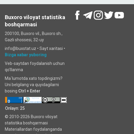
Buxoro viloyat statistika
boshqarmasi
200100, Buxoro vil., Buxoro sh.,
Gazli shossesi, 32-uy
info@buxstat.uz •
Sayt xaritasi
•
Bizga xabar yuboring
Veb-saytdan foydalanish uchun
qo'llanma
Ma`lumotda xato topdingizmi?
Uni belgilang va quyidagilarni
bosing
Ctrl + Enter
Onlayn: 25
© 2010-2026 Buxoro viloyat
statistika boshqarmasi
Materiallardan foydalanganda