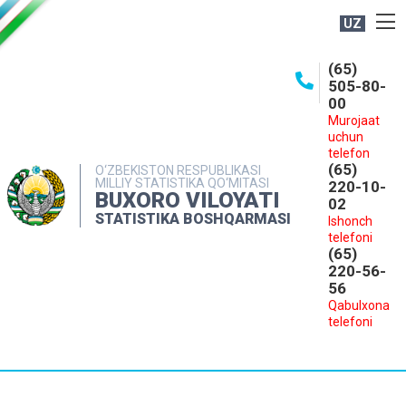
UZ
BOSHQARMA HAQIDA
(65)
505-80-
OCHIQ MA'LUMOTLAR
00
Murojaat
NASHRLAR
uchun
INTERAKTIV XIZMATLAR
telefon
(65)
O‘ZBEKISTON RESPUBLIKASI
MILLIY STATISTIKA QO‘MITASI
MATBUOT XIZMATI
220-10-
BUXORO VILOYATI
02
MUROJAATLAR
STATISTIKA BOSHQARMASI
Ishonch
telefoni
KONTAKTLAR
(65)
220-56-
56
Qabulxona
telefoni