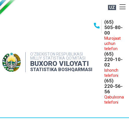
UZ
BOSHQARMA HAQIDA
(65)
505-80-
OCHIQ MA'LUMOTLAR
00
Murojaat
NASHRLAR
uchun
INTERAKTIV XIZMATLAR
telefon
(65)
O‘ZBEKISTON RESPUBLIKASI
MILLIY STATISTIKA QO‘MITASI
MATBUOT XIZMATI
220-10-
BUXORO VILOYATI
02
MUROJAATLAR
STATISTIKA BOSHQARMASI
Ishonch
telefoni
KONTAKTLAR
(65)
220-56-
56
Qabulxona
telefoni