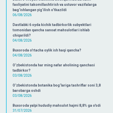
faoliyatini takomillashtirish va ustuvor vazifalarga
bag‘ishlangan yig‘ilish o‘tkazildi
06/08/2026
Dastlabki 6 oyda kichik tadbirkorlik subyektlari
tomonidan qancha sanoat mahsulotlari ishlab
chiqarildi?
04/08/2026
Buxoroda o'rtacha oylik ish haqi qancha?
04/08/2026
O‘zbekistonda har ming nafar aholining qanchasi
tadbirkor?
03/08/2026
O‘zbekistonda botanika bog‘lariga tashriflar soni 3,8
barobarga oshdi
03/08/2026
Buxoroda yalpi hududiy mahsulot hajmi 8,8% ga o'sdi
31/07/2026