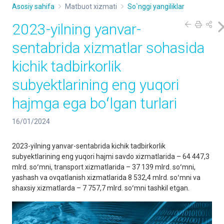
Asosiy sahifa
Matbuot xizmati
So`nggi yangiliklar
2023-yilning yanvar-
sentabrida xizmatlar sohasida
kichik tadbirkorlik
subyektlarining eng yuqori
hajmga ega boʻlgan turlari
16/01/2024
2023-yilning yanvar-sentabrida kichik tadbirkorlik
subyektlarining eng yuqori hajmi savdo xizmatlarida – 64 447,3
mlrd. soʻmni, transport xizmatlarida – 37 139 mlrd. soʻmni,
yashash va ovqatlanish xizmatlarida 8 532,4 mlrd. soʻmni va
shaxsiy xizmatlarda – 7 757,7 mlrd. soʻmni tashkil etgan.