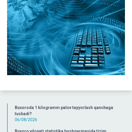
Buxoroda 1 kilogramm palov tayyorlash qanchaga
tushadi?
06/08/2026
Buxoro viloyati statistika boshqarmasida tizim