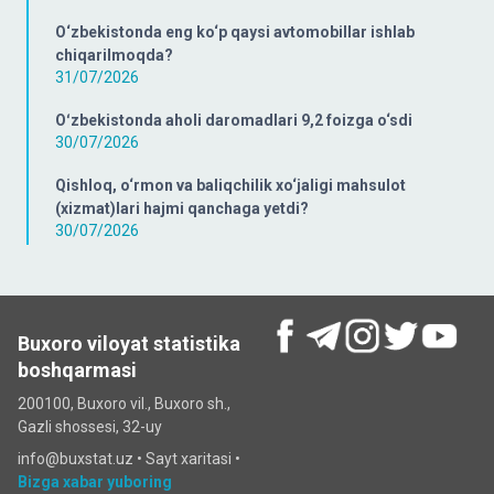
O‘zbekistonda eng ko‘p qaysi avtomobillar ishlab
chiqarilmoqda?
31/07/2026
Oʻzbekistonda aholi daromadlari 9,2 foizga o‘sdi
30/07/2026
Qishloq, o‘rmon va baliqchilik xo‘jaligi mahsulot
(xizmat)lari hajmi qanchaga yetdi?
30/07/2026
Buxoro viloyat statistika
boshqarmasi
200100, Buxoro vil., Buxoro sh.,
Gazli shossesi, 32-uy
info@buxstat.uz •
Sayt xaritasi
•
Bizga xabar yuboring