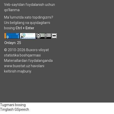
Veb-saytdan foydalanish uchun
qo'llanma
Ma`lumotda xato topdingizmi?
Uni belgilang va quyidagilarni
bosing
Ctrl + Enter
Onlayn: 25
© 2010-2026 Buxoro viloyat
statistika boshqarmasi
Materiallardan foydalanganda
www.buxstat.uz havolani
keltirish majburiy.
Tugmani bosing
Tinglash
GSpeech