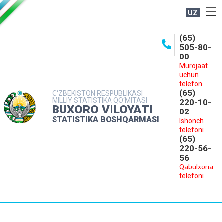
UZ
BOSHQARMA HAQIDA
(65)
505-80-
OCHIQ MA'LUMOTLAR
00
Murojaat
NASHRLAR
uchun
INTERAKTIV XIZMATLAR
telefon
(65)
O‘ZBEKISTON RESPUBLIKASI
MILLIY STATISTIKA QO‘MITASI
MATBUOT XIZMATI
220-10-
BUXORO VILOYATI
02
MUROJAATLAR
STATISTIKA BOSHQARMASI
Ishonch
telefoni
KONTAKTLAR
(65)
220-56-
56
Qabulxona
telefoni