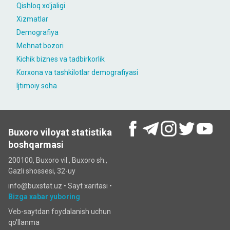
Qishloq xo'jaligi
Xizmatlar
Demografiya
Mehnat bozori
Kichik biznes va tadbirkorlik
Korxona va tashkilotlar demografiyasi
Ijtimoiy soha
Buxoro viloyat statistika
boshqarmasi
200100, Buxoro vil., Buxoro sh.,
Gazli shossesi, 32-uy
info@buxstat.uz •
Sayt xaritasi
•
Bizga xabar yuboring
Veb-saytdan foydalanish uchun
qo'llanma