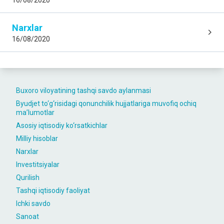
16/08/2020
Narxlar
16/08/2020
Buxoro viloyatining tashqi savdo aylanmasi
Byudjet to‘g‘risidagi qonunchilik hujjatlariga muvofiq ochiq
maʼlumotlar
Asosiy iqtisodiy ko‘rsatkichlar
Milliy hisoblar
Narxlar
Investitsiyalar
Qurilish
Tashqi iqtisodiy faoliyat
Ichki savdo
Sanoat