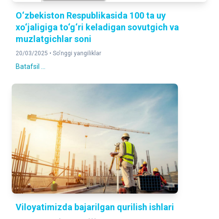
O‘zbekiston Respublikasida 100 ta uy
xo‘jaligiga to‘g‘ri keladigan sovutgich va
muzlatgichlar soni
20/03/2025 •
So'nggi yangiliklar
Batafsil ...
Viloyatimizda bajarilgan qurilish ishlari