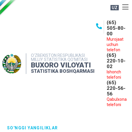
UZ
BOSHQARMA HAQIDA
(65)
505-80-
OCHIQ MA'LUMOTLAR
00
Murojaat
NASHRLAR
uchun
INTERAKTIV XIZMATLAR
telefon
(65)
O‘ZBEKISTON RESPUBLIKASI
MILLIY STATISTIKA QO‘MITASI
MATBUOT XIZMATI
220-10-
BUXORO VILOYATI
02
MUROJAATLAR
STATISTIKA BOSHQARMASI
Ishonch
telefoni
KONTAKTLAR
(65)
220-56-
56
Qabulxona
telefoni
SO'NGGI YANGILIKLAR