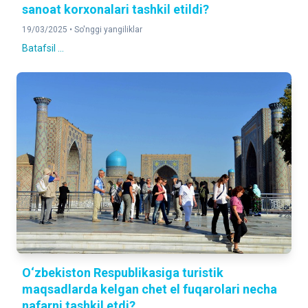
sanoat korxonalari tashkil etildi?
19/03/2025 •
So'nggi yangiliklar
Batafsil ...
O‘zbekiston Respublikasiga turistik
maqsadlarda kelgan chet el fuqarolari necha
nafarni tashkil etdi?