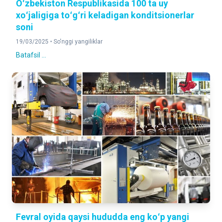
Oʻzbekiston Respublikasida 100 ta uy
xoʻjaligiga toʻgʻri keladigan konditsionerlar
soni
19/03/2025 •
So'nggi yangiliklar
Batafsil ...
Fevral oyida qaysi hududda eng koʻp yangi