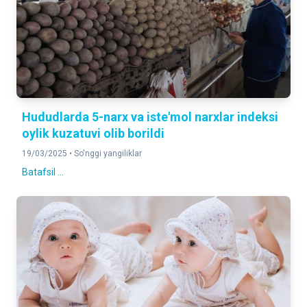
Hududlarda 5-narx va iste'mol narxlar indeksi
oylik kuzatuvi olib borildi
19/03/2025 •
So'nggi yangiliklar
Batafsil ...