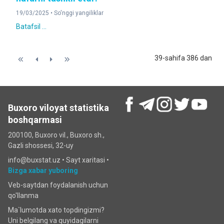
19/03/2025 •
So'nggi yangiliklar
Batafsil ...
39-sahifa 386 dan
Buxoro viloyat statistika
boshqarmasi
200100, Buxoro vil., Buxoro sh.,
Gazli shossesi, 32-uy
info@buxstat.uz •
Sayt xaritasi
•
Bizga xabar yuboring
Veb-saytdan foydalanish uchun
qo'llanma
Ma`lumotda xato topdingizmi?
Uni belgilang va quyidagilarni