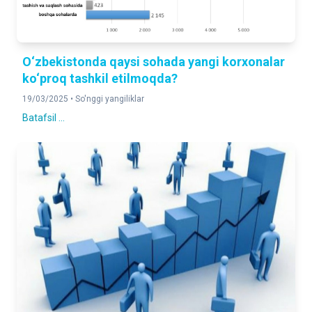
O‘zbekistonda qaysi sohada yangi korxonalar
ko‘proq tashkil etilmoqda?
19/03/2025 •
So'nggi yangiliklar
Batafsil ...