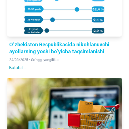
O‘zbekiston Respublikasida nikohlanuvchi
ayollarning yoshi bo‘yicha taqsimlanishi
24/03/2025 •
So'nggi yangiliklar
Batafsil ...