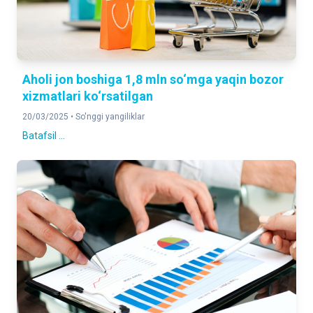
Aholi jon boshiga 1,8 mln so‘mga yaqin bozor
xizmatlari ko‘rsatilgan
20/03/2025 •
So'nggi yangiliklar
Batafsil ...