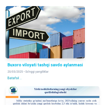
Buxoro viloyati tashqi savdo aylanmasi
20/03/2025 •
So'nggi yangiliklar
Batafsil ...