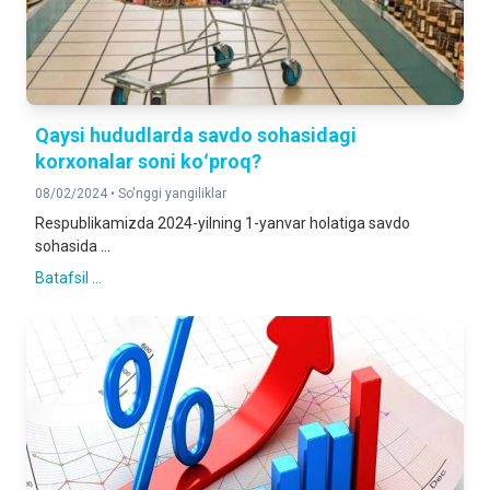
Qaysi hududlarda savdo sohasidagi
korxonalar soni koʻproq?
08/02/2024 •
So'nggi yangiliklar
Respublikamizda 2024-yilning 1-yanvar holatiga savdo
sohasida ...
Batafsil ...