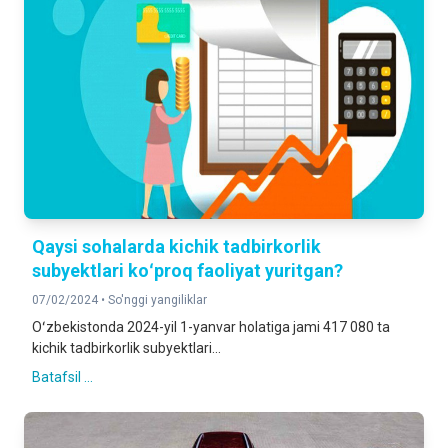
Qaysi sohalarda kichik tadbirkorlik
subyektlari koʻproq faoliyat yuritgan?
07/02/2024 •
So'nggi yangiliklar
Oʻzbekistonda 2024-yil 1-yanvar holatiga jami 417 080 ta
kichik tadbirkorlik subyektlari...
Batafsil ...