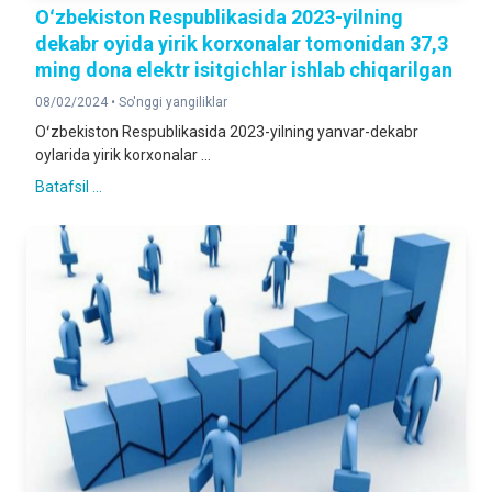
Oʻzbekiston Respublikasida 2023-yilning
dekabr oyida yirik korxonalar tomonidan 37,3
ming dona elektr isitgichlar ishlab chiqarilgan
08/02/2024 •
So'nggi yangiliklar
Oʻzbekiston Respublikasida 2023-yilning yanvar-dekabr
oylarida yirik korxonalar ...
Batafsil ...