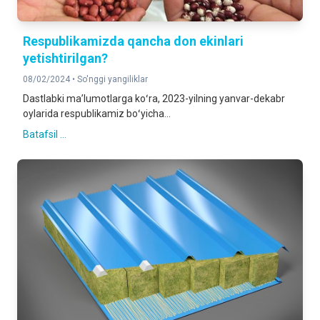
Respublikamizda qancha don ekinlari
yetishtirilgan?
08/02/2024 •
So'nggi yangiliklar
Dastlabki maʼlumotlarga koʻra, 2023-yilning yanvar-dekabr
oylarida respublikamiz boʻyicha...
Batafsil ...