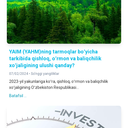
YAIM (YAHM)ning tarmoqlar boʻyicha
tarkibida qishloq, oʻrmon va baliqchilik
xoʻjaligining ulushi qanday?
07/02/2024 •
So'nggi yangiliklar
2023-yil yakunlariga koʻra, qishloq, oʻrmon va baliqchilik
xoʻjaligining Oʻzbekiston Respublikasi...
Batafsil ...