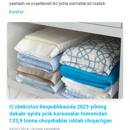
yashash va ovqatlanish boʻyicha xizmatlar koʻrsatish
Batafsil ...
Oʻzbekiston Respublikasida 2023-yilning
dekabr oyida yirik korxonalar tomonidan
133,9 tonna choyshablar ishlab chiqarilgan
09/02/2024 •
So'nggi yangiliklar