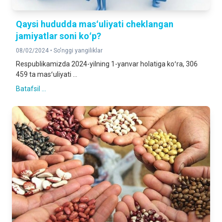
Qaysi hududda masʻuliyati cheklangan
jamiyatlar soni koʻp?
08/02/2024 •
So'nggi yangiliklar
Respublikamizda 2024-yilning 1-yanvar holatiga koʻra, 306
459 ta masʻuliyati ...
Batafsil ...