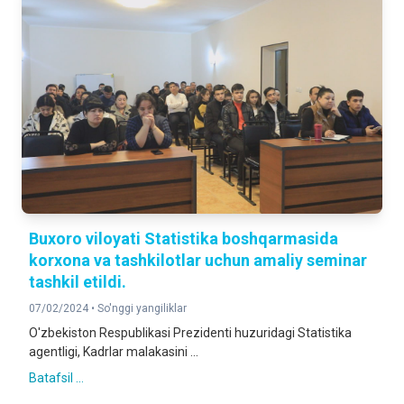
Buxoro viloyati Statistika boshqarmasida
korxona va tashkilotlar uchun amaliy seminar
tashkil etildi.
07/02/2024 •
So'nggi yangiliklar
O'zbekiston Respublikasi Prezidenti huzuridagi Statistika
agentligi, Kadrlar malakasini ...
Batafsil ...