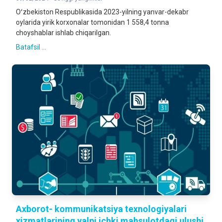
Oʻzbekiston Respublikasida 2023-yilning yanvar-dekabr
oylarida yirik korxonalar tomonidan 1 558,4 tonna
choyshablar ishlab chiqarilgan.
Batafsil ...
Axborot- kommunikatsiya texnologiyalari
xizmatlarining yalpi ichki mahsulotdagi ulushi