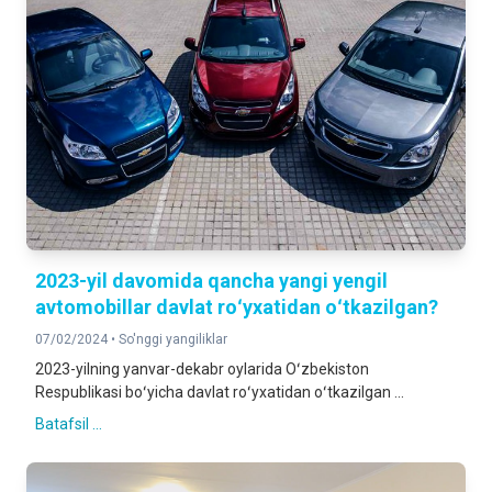
2023-yil davomida qancha yangi yengil
avtomobillar davlat roʻyxatidan oʻtkazilgan?
07/02/2024 •
So'nggi yangiliklar
2023-yilning yanvar-dekabr oylarida Oʻzbekiston
Respublikasi boʻyicha davlat roʻyxatidan oʻtkazilgan ...
Batafsil ...