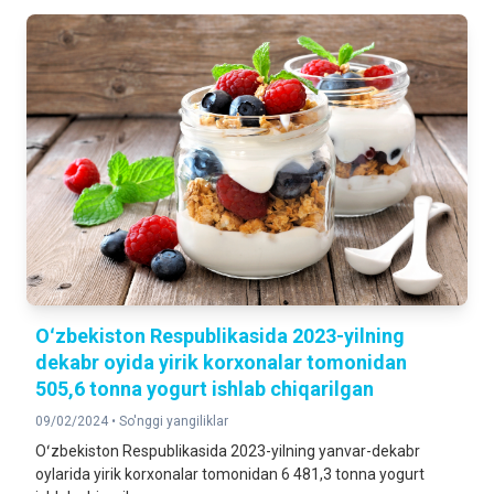
Oʻzbekiston Respublikasida 2023-yilning
dekabr oyida yirik korxonalar tomonidan
505,6 tonna yogurt ishlab chiqarilgan
09/02/2024 •
So'nggi yangiliklar
Oʻzbekiston Respublikasida 2023-yilning yanvar-dekabr
oylarida yirik korxonalar tomonidan 6 481,3 tonna yogurt