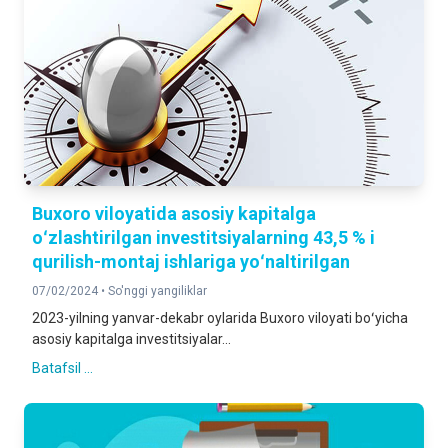
Buxoro viloyatida asosiy kapitalga
oʻzlashtirilgan investitsiyalarning 43,5 % i
qurilish-montaj ishlariga yoʻnaltirilgan
07/02/2024 •
So'nggi yangiliklar
2023-yilning yanvar-dekabr oylarida Buxoro viloyati boʻyicha
asosiy kapitalga investitsiyalar...
Batafsil ...