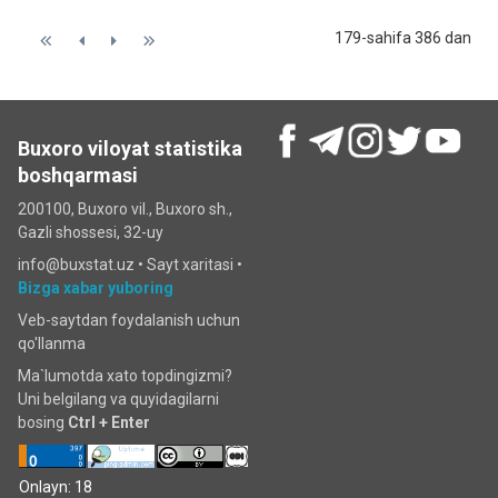
179-sahifa 386 dan
Buxoro viloyat statistika
boshqarmasi
200100, Buxoro vil., Buxoro sh.,
Gazli shossesi, 32-uy
info@buxstat.uz •
Sayt xaritasi
•
Bizga xabar yuboring
Veb-saytdan foydalanish uchun
qo'llanma
Ma`lumotda xato topdingizmi?
Uni belgilang va quyidagilarni
bosing
Ctrl + Enter
Onlayn: 18