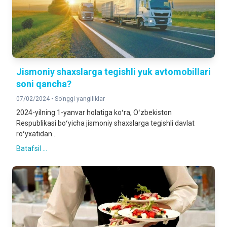
Jismoniy shaxslarga tegishli yuk avtomobillari
soni qancha?
07/02/2024 •
So'nggi yangiliklar
2024-yilning 1-yanvar holatiga koʻra, Oʻzbekiston
Respublikasi boʻyicha jismoniy shaxslarga tegishli davlat
roʻyxatidan...
Batafsil ...