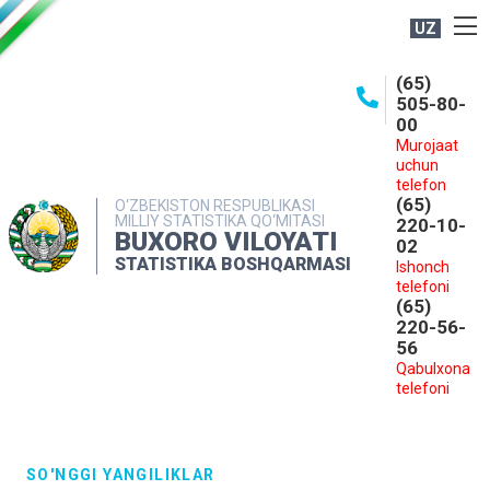
UZ
BOSHQARMA HAQIDA
(65)
505-80-
OCHIQ MA'LUMOTLAR
00
Murojaat
NASHRLAR
uchun
INTERAKTIV XIZMATLAR
telefon
(65)
O‘ZBEKISTON RESPUBLIKASI
MILLIY STATISTIKA QO‘MITASI
MATBUOT XIZMATI
220-10-
BUXORO VILOYATI
02
MUROJAATLAR
STATISTIKA BOSHQARMASI
Ishonch
telefoni
KONTAKTLAR
(65)
220-56-
56
Qabulxona
telefoni
SO'NGGI YANGILIKLAR