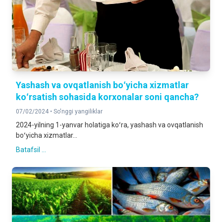
Yashash va ovqatlanish boʻyicha xizmatlar
koʻrsatish sohasida korxonalar soni qancha?
07/02/2024 •
So'nggi yangiliklar
2024-yilning 1-yanvar holatiga koʻra, yashash va ovqatlanish
boʻyicha xizmatlar...
Batafsil ...