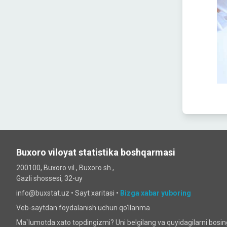
Buxoro viloyat statistika boshqarmasi
200100, Buxoro vil., Buxoro sh.,
Gazli shossesi, 32-uy
info@buxstat.uz •
Sayt xaritasi
•
Bizga xabar yuboring
Veb-saytdan foydalanish uchun qo'llanma
Ma`lumotda xato topdingizmi? Uni belgilang va quyidagilarni bosi