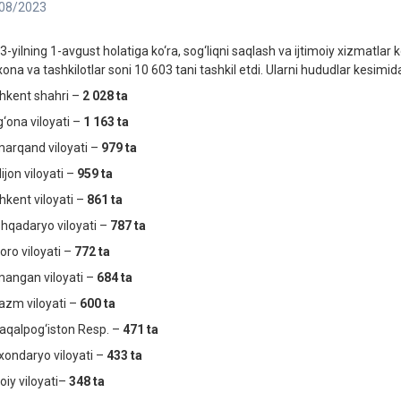
08/2023
3-yilning 1-avgust holatiga ko‘ra, sog‘liqni saqlash va ijtimoiy xizmatlar 
xona va tashkilotlar soni 10 603 tani tashkil etdi. Ularni hududlar kesimi
hkent shahri –
2 028 ta
g‘ona viloyati –
1 163 ta
arqand viloyati –
979
ta
ijon viloyati –
959 ta
hkent viloyati –
861 ta
hqadaryo viloyati –
787 ta
oro viloyati –
772
ta
angan viloyati –
684 ta
azm viloyati –
600 ta
aqalpog‘iston Resp. –
471 ta
xondaryo viloyati –
433 ta
oiy viloyati–
348 ta