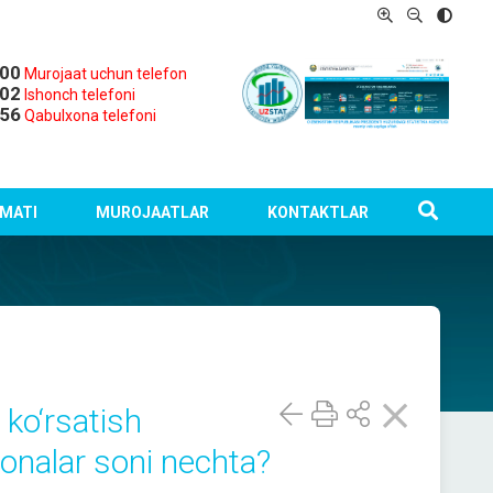
-00
Murojaat uchun telefon
-02
Ishonch telefoni
-56
Qabulxona telefoni
MATI
MUROJAATLAR
KONTAKTLAR
 ko‘rsatish
xonalar soni nechta?