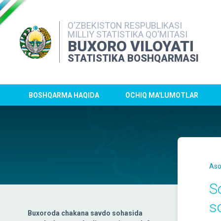
O‘ZBEKISTON RESPUBLIKASI
MILLIY STATISTIKA QO‘MITASI
BUXORO VILOYATI
STATISTIKA BOSHQARMASI
BOSHQARMA HAQIDA
OCHIQ MA'LUMOTLAR
Aso
S
s
Buxoroda chakana savdo sohasida