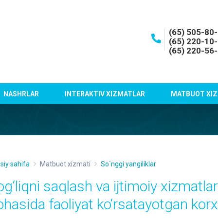
(65) 505-80
(65) 220-10
(65) 220-56
NASHRLAR
INTERAKTIV XIZMATLAR
MATBUOT XIZ
siy sahifa
Matbuot xizmati
So`nggi yangiliklar
og‘liqni saqlash va ijtimoiy xizmatlar
ohasida faoliyat ko‘rsatayotgan kor