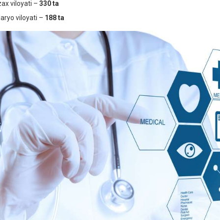
zax viloyati –
330 ta
daryo viloyati –
188 ta