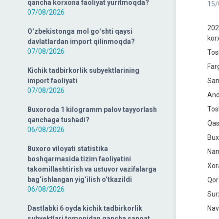
qancha korxona faoliyat yuritmoqda?
15/
07/08/2026
202
Oʻzbekistonga mol goʻshti qaysi
kor
davlatlardan import qilinmoqda?
07/08/2026
Tos
Far
Kichik tadbirkorlik subyektlarining
import faoliyati
Sam
07/08/2026
And
Tos
Buxoroda 1 kilogramm palov tayyorlash
qanchaga tushadi?
Qas
06/08/2026
Bux
Buxoro viloyati statistika
Nam
boshqarmasida tizim faoliyatini
Xor
takomillashtirish va ustuvor vazifalarga
bag‘ishlangan yig‘ilish o‘tkazildi
Qor
06/08/2026
Sur
Dastlabki 6 oyda kichik tadbirkorlik
Nav
subyektlari tomonidan qancha sanoat