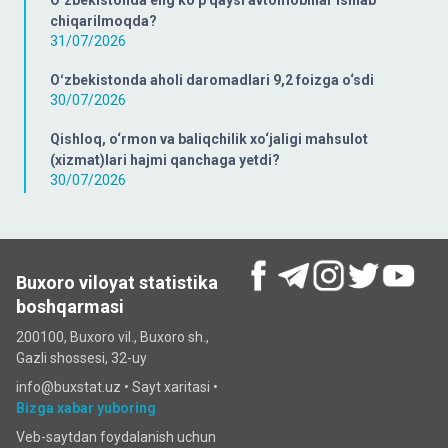
O‘zbekistonda eng ko‘p qaysi avtomobillar ishlab
chiqarilmoqda?
31/07/2026
Oʻzbekistonda aholi daromadlari 9,2 foizga o‘sdi
30/07/2026
Qishloq, o‘rmon va baliqchilik xo‘jaligi mahsulot
(xizmat)lari hajmi qanchaga yetdi?
30/07/2026
Buxoro viloyat statistika
boshqarmasi
200100, Buxoro vil., Buxoro sh.,
Gazli shossesi, 32-uy
info@buxstat.uz •
Sayt xaritasi
•
Bizga xabar yuboring
Veb-saytdan foydalanish uchun