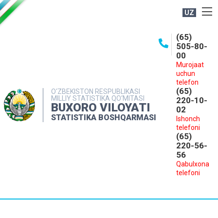
UZ
BOSHQARMA HAQIDA
(65)
505-80-
OCHIQ MA'LUMOTLAR
00
Murojaat
NASHRLAR
uchun
INTERAKTIV XIZMATLAR
telefon
(65)
O‘ZBEKISTON RESPUBLIKASI
MILLIY STATISTIKA QO‘MITASI
MATBUOT XIZMATI
220-10-
BUXORO VILOYATI
02
MUROJAATLAR
STATISTIKA BOSHQARMASI
Ishonch
telefoni
KONTAKTLAR
(65)
220-56-
56
Qabulxona
telefoni