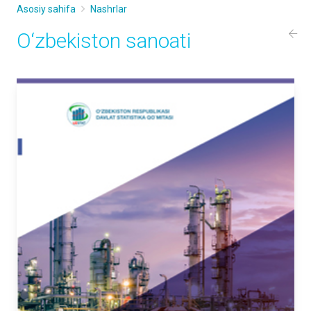
Asosiy sahifa
Nashrlar
O‘zbekiston sаnoаti