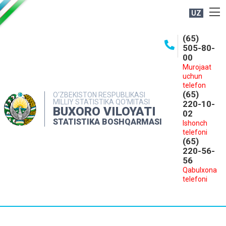
UZ
BOSHQARMA HAQIDA
(65)
505-80-
OCHIQ MA'LUMOTLAR
00
Murojaat
NASHRLAR
uchun
INTERAKTIV XIZMATLAR
telefon
(65)
O‘ZBEKISTON RESPUBLIKASI
MILLIY STATISTIKA QO‘MITASI
MATBUOT XIZMATI
220-10-
BUXORO VILOYATI
02
MUROJAATLAR
STATISTIKA BOSHQARMASI
Ishonch
telefoni
KONTAKTLAR
(65)
220-56-
56
Qabulxona
telefoni