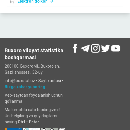
Elektron do'kon
Buxoro viloyat statistika
boshqarmasi
200100, Buxoro vil., Buxoro sh.,
Gazli shossesi, 32-uy
info@buxstat.uz •
Sayt xaritasi
•
Bizga xabar yuboring
Veb-saytdan foydalanish uchun
qo'llanma
Ma`lumotda xato topdingizmi?
Uni belgilang va quyidagilarni
bosing
Ctrl + Enter