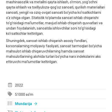
mashinasozlik va metallni qayta ishlash, o‘rmon, yog‘ochni
qayta ishlash va tsellyuloza-qog‘oz sanoati, qurilish materiallari
sanoati, yengil va oziq-ovqat sanoati bo‘yicha ko‘rsatkichlarni
o‘z ichiga olgan. Statistik to‘plamda sanoat ishlab chiqarishi
to‘g‘risidagi ma’lumotlar, mavjud ishlab chiqarish quvvatlari va
undan foydalanish, sanoatda ishlovchilar soni to‘g‘risidagi
ko‘rsatkichlar keltirilgan.
Shuningdek, sanoat-ishlab chiqarish asosiy fondlari,
korxonalarning moliyaviy faoliyati, sanoat tarmoqlari bo‘yicha
mahsulot ishlab chiqaruvchilarning hamda sanoat
mahsulotlarining alohida turlari bo‘yicha narx indekslarini aks
ettiruvchi ma’lumotlar keltirilgan.
2022
51000 so'm
Mundarija